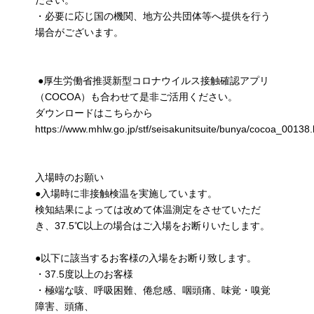
・必要に応じ国の機関、地方公共団体等へ提供を行う
場合がございます。
●厚生労働省推奨新型コロナウイルス接触確認アプリ
（COCOA）も合わせて是非ご活用ください。
ダウンロードはこちらから
https://www.mhlw.go.jp/stf/seisakunitsuite/bunya/cocoa_00138.
入場時のお願い
●入場時に非接触検温を実施しています。
検知結果によっては改めて体温測定をさせていただ
き、37.5℃以上の場合はご入場をお断りいたします。
●以下に該当するお客様の入場をお断り致します。
・37.5度以上のお客様
・極端な咳、呼吸困難、倦怠感、咽頭痛、味覚・嗅覚
障害、頭痛、