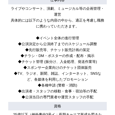
仕事内容
ライブやコンサート、演劇、ミュージカル等の企画管理・
運営
具体的には以下のような内容の中から、適正を考慮し職務
に携わっていただきます。
◆イベント全体の進行管理
◆公演決定から公演終了までのスケジュール調整
◆先行販売等、チケット販売計画の策定
◆チラシ・DM・ポスターの作成・配布・掲示
◆チケット管理 (振分け、入金処理、発送作業等)
◆スポンサー企業向けのチケット団体販売
◆TV、ラジオ、新聞、雑誌、インターネット、SNSな
ど、各媒体を利用したプロモーション
◆各種申請 (警察・消防)
◆出演者・スタッフの移動・食事・宿泊等の手配
◆公演当日の専門業者や運営スタッフの手配
資格
25歳以下（例外事由3号イ：長期キャリア形成を図るた