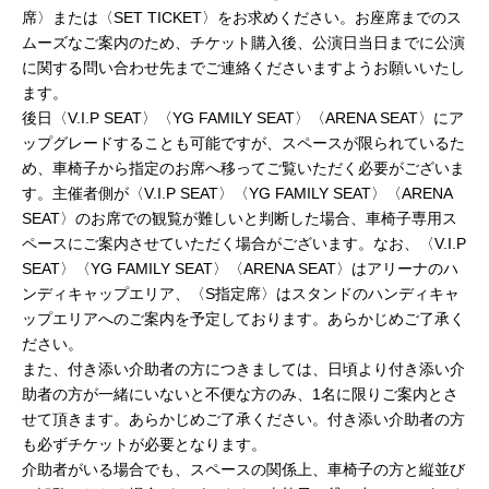
席〉または〈SET TICKET〉をお求めください。お座席までのス
ムーズなご案内のため、チケット購入後、公演日当日までに公演
に関する問い合わせ先までご連絡くださいますようお願いいたし
ます。
後日〈V.I.P SEAT〉〈YG FAMILY SEAT〉〈ARENA SEAT〉にア
ップグレードすることも可能ですが、スペースが限られているた
め、車椅子から指定のお席へ移ってご覧いただく必要がございま
す。主催者側が〈V.I.P SEAT〉〈YG FAMILY SEAT〉〈ARENA
SEAT〉のお席での観覧が難しいと判断した場合、車椅子専用ス
ペースにご案内させていただく場合がございます。なお、〈V.I.P
SEAT〉〈YG FAMILY SEAT〉〈ARENA SEAT〉はアリーナのハ
ンディキャップエリア、〈S指定席〉はスタンドのハンディキャ
ップエリアへのご案内を予定しております。あらかじめご了承く
ださい。
また、付き添い介助者の方につきましては、日頃より付き添い介
助者の方が一緒にいないと不便な方のみ、1名に限りご案内とさ
せて頂きます。あらかじめご了承ください。付き添い介助者の方
も必ずチケットが必要となります。
介助者がいる場合でも、スペースの関係上、車椅子の方と縦並び