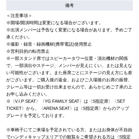
備考
＜注意事項＞
※開場/開演時間は変更になる場合がございます。
※出演メンバーは予告なく変更になる場合があります。予めご了
承ください。
※撮影・録音・録画機材(携帯電話)使用禁止
※営利目的の転売禁止
※一部スタンド席ではスピーカータワー位置・演出機材の関係
で、一部演出やステージ、メンバーが見えにくい、または見えな
い可能性がございます。また座席ごとにステージの見え方にも差
がございます。ご購入後の返金、およびご入場後のお席の振替、
クレーム等は一切お受け出来ませんので、あらかじめご了承の上
お申し込みください。
※〈V.I.P SEAT〉〈YG FAMILY SEAT〉は〈S指定席〉〈SET
TICKET〉から、〈ARENA SEAT〉は〈S指定席〉からのアップ
グレードを予定しております。
※車椅子にてご来場を予定されている方、またはお身体が不自由
でハンディキャップエリアでの観覧をご希望される方は〈S指定