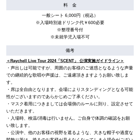
料 金
一般シート 6,000円（税込）
※入場時別途ドリンク代￥600必要
※整理番号付
※未就学児入場不可
備考
＜Raychell Live Tour 2024「SCENT」 公演実施ガイドライン＞
・声出しは可能ですが、周囲のお客様のご迷惑となるような声量
での継続的な歌唱や声援は、ご遠慮頂きますようお願い致しま
す。
・席は全自由となります。会場によりスタンディングとなる可能
性がございますのであらかじめご了承ください。
・マスク着用につきましては会場側のルールに則り、設定させて
いただきます。
・入場時、検温/消毒は行いません。ご自身で体調の確認をお願
い致します。
・公演中、他のお客様の視野を遮るような、大きな帽子や過度な
髪飾り等は、後ろのお客様が見えなくなってしまう場合がござい