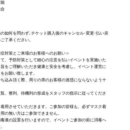
可能
場合
さ
の如何を問わず､チケット購入後のキャンセル･変更･払い戻
めご了承ください。
染症対策とご来場のお客様へのお願い＞
して、予防対策として細心の注意を払いイベントを実施いた
趣旨をご理解いただき健康と安全を考慮し、イベント運営に
力をお願い致します。
持ち込み頂く際、周りの席のお客様の迷惑にならないよう十
観覧、整列、待機列の形成をスタッフの指示に従ってくださ
を着用させていただきます。ご参加の皆様も、必ずマスク着
着用の無い方はご参加できません。
消毒液の設置を行いますので、イベントご参加の前に消毒へ
す。