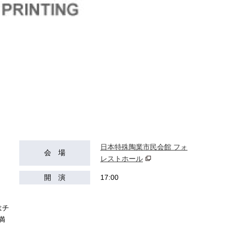
日本特殊陶業市民会館 フォ
会 場
レストホール
開 演
17:00
はチ
満