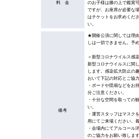
料 金
のお子様は膝の上で鑑賞
ですが、お座席が必要な
はチケットをお求めくだ
い。
★開催公演に関しては理由
しは一切できません。予
＜新型コロナウイルス感
新型コロナウイルスに関
します。感染拡大防止の
おいて下記の対応とご協
・ボードや団扇などをお
分ご注意ください。
・十分な空間を取っての
い。
備考
・運営スタッフはマスク
用にてご来場ください。
・会場内にてアルコール
のご協力をお願い致しま