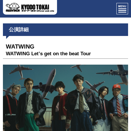
公演詳細
WATWING
WATWING Letʼs get on the beat Tour