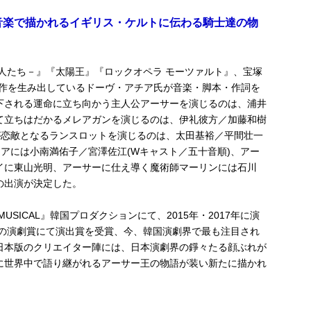
音楽で描かれるイギリス・ケルトに伝わる騎士達の物
恋人たち－』『太陽王』『ロックオペラ モーツァルト』、宝塚
ット作を生み出しているドーヴ・アチア氏が音楽・脚本・作詞を
下される運命に立ち向かう主人公アーサーを演じるのは、浦井
て立ちはだかるメレアガンを演じるのは、伊礼彼方／加藤和樹
が恋敵となるランスロットを演じるのは、太田基裕／平間壮一
ィアには小南満佑子／宮澤佐江(Wキャスト／五十音順)、アー
イに東山光明、アーサーに仕え導く魔術師マーリンには石川
の出演が決定した。
SICAL』韓国プロダクションにて、2015年・2017年に演
峰の演劇賞にて演出賞を受賞、今、韓国演劇界で最も注目され
日本版のクリエイター陣には、日本演劇界の錚々たる顔ぶれが
に世界中で語り継がれるアーサー王の物語が装い新たに描かれ