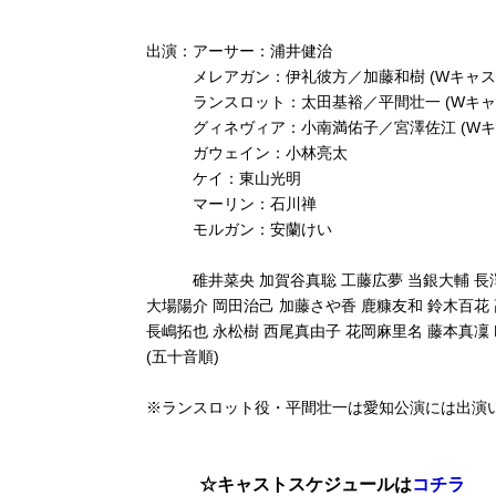
出演：アーサー：浦井健治
メレアガン：伊礼彼方／加藤和樹 (Wキャス
ランスロット：太田基裕／平間壮一 (Wキャ
グィネヴィア：小南満佑子／宮澤佐江 (Wキ
ガウェイン：小林亮太
ケイ：東山光明
マーリン：石川禅
モルガン：安蘭けい
碓井菜央 加賀谷真聡 工藤広夢 当銀大輔 長澤
大場陽介 岡田治己 加藤さや香 鹿糠友和 鈴木百花
長嶋拓也 永松樹 西尾真由子 花岡麻里名 藤本真凜 
(五十音順)
※ランスロット役・平間壮一は愛知公演には出演
☆キャストスケジュールは
コチラ