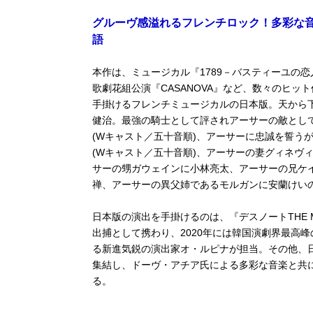
グルーヴ感溢れるフレンチロック！多彩な
語
本作は、ミュージカル『1789－バスティーユの
歌劇花組公演『CASANOVA』など、数々のヒ
手掛けるフレンチミュージカルの日本版。天から
健治。最強の騎士として評されアーサーの敵とし
(Wキャスト／五十音順)、アーサーに忠誠を誓う
(Wキャスト／五十音順)、アーサーの妻グィネヴ
サーの甥ガウェインに小林亮太、アーサーの兄ケ
禅、アーサーの異父姉であるモルガンに安蘭けい
日本版の演出を手掛けるのは、『デスノートTHE MU
出捕として携わり、2020年には韓国演劇界最高
る新進気鋭の演出家オ・ルピナが担当。その他、
集結し、ドーヴ・アチア氏による多彩な音楽と共
る。