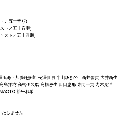
ト／五十音順)
スト／五十音順)
ャスト／五十音順)
風海・加藤翔多郎 長澤仙明 半山ゆきの・新井智貴 大井新生
 高島洋樹 高橋伊久磨 高橋慈生 田口恵那 東間一貴 内木克洋
MAOTO 松平和希
いたしません