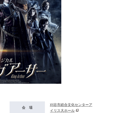
刈谷市総合文化センターア
会 場
イリス大ホール