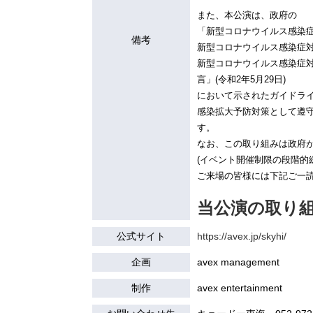
また、本公演は、政府の
「新型コロナウイルス感染症
備考
新型コロナウイルス感染症
新型コロナウイルス感染症
言」(令和2年5月29日)
において示されたガイドラ
感染拡大予防対策として遵
す。
なお、この取り組みは政府
(イベント開催制限の段階的
ご来場の皆様には下記ご一
当公演の取り
公式サイト
https://avex.jp/skyhi/
企画
avex management
制作
avex entertainment