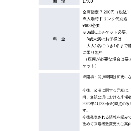
開 場
17:00
全席指定 7,200円（税込）
※入場時ドリンク代別途
¥600必要
※3歳以上チケット必要。
料 金
3歳未満のお子様は
大人1名につき1名まで
に限り無料
（座席が必要な場合は要
ケット）
※開場・開演時間は変更に
今後、公演に関する詳細は
尚、当該公演における来場
2020年4月23日(金)時
す。
今後発表される情報を鑑み
改めて来場者数変更のご案