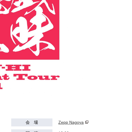
会 場
Zepp Nagoya