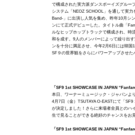
で構成された実力派ダンスボーイズグループ
システム「NEOZ SCHOOL」を通して実力を磨
Band-」に出演し人気を集め、昨年10月シングル
ンにて正式デビューした。タイトル曲「Fanfare」
ルなヒップホップトラックで構成され、時流
和を成す。9人のメンバーによって繰り出
ンを十分に満足させ、今年2月6日には韓国1st ミ
SF９の世界観をさらにパワーアップさせた
「SF9 1st SHOWCASE IN JAPAN “Fan
本日、ワーナーミュージック・ジャパンより2
4月7日（金）TSUTAYA O-EASTにて「SF9 1
が決定しました！さらに来場者全員とのハイ
生で見ることができる絶好のチャンスをお
「SF9 1st SHOWCASE IN JAPAN “Fanfa