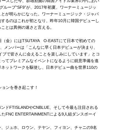
リースした今、群雄割拠の韓国アイドル業界の中におい
ループ“SF9”が、2017年初夏、ワーナーミュージッ
ことが明らかになった。ワーナーミュージック・ジャパ
するのはこれが初となり、昨年10月に韓国デビューし
ることは異例の速さと言える。
金）にはTSUTAYA O-EASTにて日本で初めての
され、メンバーは「こんなに早く日本デビューが決まり、
Eライブで皆さんに会えることを楽しみにしています」とコ
とってプレミアムなイベントになるように鋭意準備を進
ネットワークを駆使し、日本デビュー曲を世界110の
ーションを巻き起こす！
FTISLANDやCNBLUE、そして今最も注目される
NC ENTERTAINMENTによる9人組ダンスボーイ
、ジュホ、ロウン、テヤン、フィヨン、チャニの9名