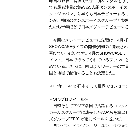
昨日2月6日、韓国での第二弾シングルをリ
ても最も注目の集める9人組ダンスボーイズグ
ク・ジャパンより早くも日本デビューする
ンが、韓国のダンスボーイズグループと契約
たのち半年ほどで日本メジャーデビューす
今回のメジャーデビューに先駆け、4月7日（
SHOWCASEライブの開催が同時に発表
喜びでいっぱいです。4月のSHOWCAS
メント。日本で待ってくれているファンに
めている。さらに、同日よりワーナーの世界
国と地域で配信することも決定した。
2017年、SF9が日本そして世界でセンセ
＜SF9プロフィール＞
日韓そしてアジア各国で活躍するロックバンド
ガールズグループに成長したAOAらを輩出したF
ズグループ”SF9” が遂にベールを脱いだ。
ヨンビン、インソン、ジェユン、ダウォン