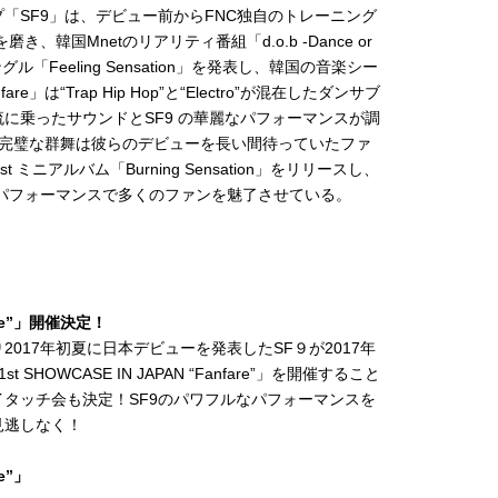
「SF9」は、デビュー前からFNC独自のトレーニング
き、韓国Mnetのリアリティ番組「d.o.b -Dance or
「Feeling Sensation」を発表し、韓国の音楽シー
は“Trap Hip Hop”と“Electro”が混在したダンサブ
に乗ったサウンドとSF9 の華麗なパフォーマンスが調
す完璧な群舞は彼らのデビューを長い間待っていたファ
ニアルバム「Burning Sensation」をリリースし、
パフォーマンスで多くのファンを魅了させている。
fare”」開催決定！
017年初夏に日本デビューを発表したSF９が2017年
st SHOWCASE IN JAPAN “Fanfare”」を開催すること
タッチ会も決定！SF9のパワフルなパフォーマンスを
見逃しなく！
re”」