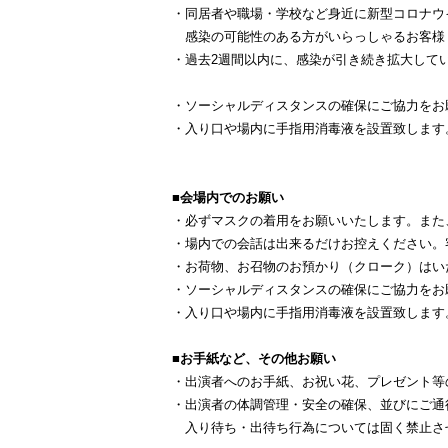
・同居者や職場・学校など身近に新型コロナウ
感染の可能性のある方がいらっしゃるお客様
・過去2週間以内に、感染が引き続き拡大して
・ソーシャルディスタンスの確保にご協力をお
・入り口や場内に手指用消毒液を設置致します
■会場内でのお願い
・必ずマスクの着用をお願いいたします。また
・場内での会話は出来るだけお控えください。
・お荷物、お召物のお預かり（クローク）はい
・ソーシャルディスタンスの確保にご協力をお
・入り口や場内に手指用消毒液を設置致します
■お手紙など、その他お願い
・出演者へのお手紙、お祝い花、プレゼント等
・出演者の体調管理・安全の確保、並びにご通
入り待ち・出待ち行為については固く禁止さ