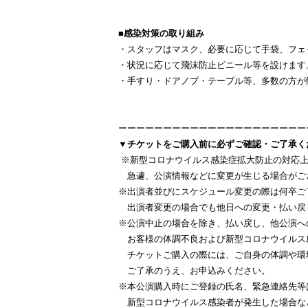
■感染対策の取り組み
・スタッフはマスク、必要に応じて手袋、フェ
・状況に応じて飛沫防止ビニール等を設けます
・手すり・ドアノブ・テーブル等、多数の方が
ーーーーーーーーーーーーーーーーーーーーー
▼チケットをご購入前に必ずご確認・ご了承く
※新型コロナウイルス感染症拡大防止の対応上
急遽、公演情報などに変更が生じる場合がご
※出演者並びにスケジュール変更の際は何卒ご
出演者変更の場合でも他日への変更・払い戻
※公演中止の場合を除き、払い戻し、他公演へ
お客様の体調不良および新型コロナウイルス
チケットご購入の際には、ご自身の体調や環
ご了承のうえ、お申込みください。
※本公演購入時にご登録の氏名、緊急連絡先等
新型コロナウイルス感染者が発生した場合な