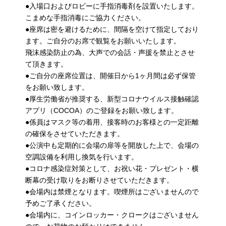
●入場口およびロビーに手指消毒剤を設置いたします。
こまめな手指消毒にご協力ください。
●座席は密を避けるために、間隔を空けて指定しており
ます。ご自分のお席で観覧をお願いいたします。
飛沫感染防止の為、大声での会話・声援を禁止とさせ
て頂きます。
●ご自分の座席位置は、開催日から1ヶ月間は必ず保管
をお願い致します。
●厚生労働省が推奨する、新型コロナウイルス接触確認
アプリ（COCOA）のご登録をお願い致します。
●係員はマスク等の着用、接客時のお客様との一定距離
の確保をさせていただきます。
●公演中も定期的に会場の扉等を開放した上で、会場の
空調設備を利用し換気を行います。
●コロナ感染症対策として、お祝い花・プレゼント・横
断幕の受け取りをお断りさせていただきます。
●会場内は禁煙となります。喫煙所はございませんので
予めご了承ください。
●会場内に、コインロッカー・クロークはございません