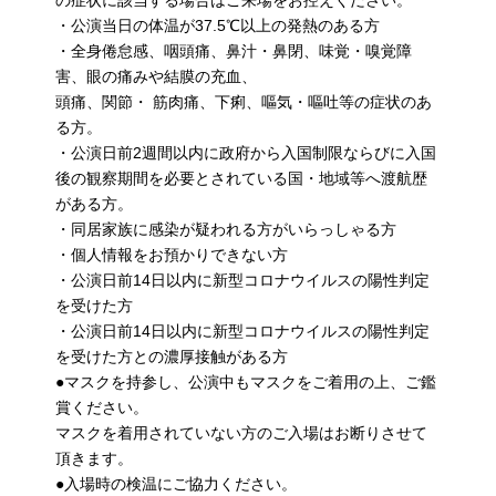
・公演当日の体温が37.5℃以上の発熱のある方
・全身倦怠感、咽頭痛、鼻汁・鼻閉、味覚・嗅覚障
害、眼の痛みや結膜の充血、
頭痛、関節・ 筋肉痛、下痢、嘔気・嘔吐等の症状のあ
る方。
・公演日前2週間以内に政府から入国制限ならびに入国
後の観察期間を必要とされている国・地域等へ渡航歴
がある方。
・同居家族に感染が疑われる方がいらっしゃる方
・個人情報をお預かりできない方
・公演日前14日以内に新型コロナウイルスの陽性判定
を受けた方
・公演日前14日以内に新型コロナウイルスの陽性判定
を受けた方との濃厚接触がある方
●マスクを持参し、公演中もマスクをご着用の上、ご鑑
賞ください。
マスクを着用されていない方のご入場はお断りさせて
頂きます。
●入場時の検温にご協力ください。