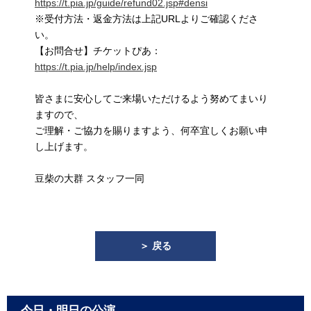
https://t.pia.jp/guide/refund02.jsp#densi
※受付方法・返金方法は上記URLよりご確認くださ
い。
【お問合せ】チケットぴあ：
https://t.pia.jp/help/index.jsp
皆さまに安心してご来場いただけるよう努めてまいり
ますので、
ご理解・ご協力を賜りますよう、何卒宜しくお願い申
し上げます。
豆柴の大群 スタッフ一同
＞ 戻る
今日・明日の公演