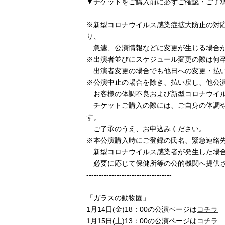
▼チケットをご購入前に必ずご確認・ご了
※新型コロナウイルス感染症拡大防止の対
り、
急遽、公演情報などに変更が生じる場合が
※出演者並びにスケジュール変更の際は何
出演者変更の場合でも他日への変更・払い
※公演中止の場合を除き、払い戻し、他公
お客様の体調不良および新型コロナウイル
チケットご購入の際には、ご自身の体調や
す。
ご了承のうえ、お申込みください。
※本公演購入時にご登録の氏名、緊急連絡
新型コロナウイルス感染者が発生した場
必要に応じて保健所等の公的機関へ提供さ
----------------------------------
「ガラスの動物園」
1月14日(金)18：00の公演ページは
コチラ
1月15日(土)13：00の公演ページは
コチラ