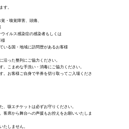
ます。
味覚・嗅覚障害、頭痛、
様
ナウイルス感染症の感染者もしくは
客様
している国・地域に訪問歴があるお客様
印に沿った整列にご協力ください。
ます。こまめな手洗い・消毒にご協力ください。
ます。お客様ご自身で半券を切り取ってご入場くださ
また、咳エチケットは必ずお守りください。
い。客席から舞台への声援もお控えをお願いいたしま
いたしません。