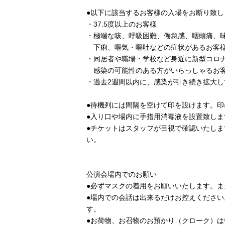
●以下に該当するお客様の入場をお断り致し
・37.5度以上のお客様
・極端な咳、呼吸困難、倦怠感、咽頭痛、
下痢、嘔気・嘔吐などの症状があるお客
・同居者や職場・学校など身近に新型コロ
感染の可能性のある方がいらっしゃるお
・過去2週間以内に、感染が引き続き拡大
●待機列には間隔を空けて印を設けます。
●入り口や場内に手指用消毒液を設置致し
●チケットはスタッフが目視で確認いたし
い。
公演会場内でのお願い
●必ずマスクの着用をお願いいたします。
●場内での会話は出来るだけお控えくださ
す。
●お荷物、お召物のお預かり（クローク）は