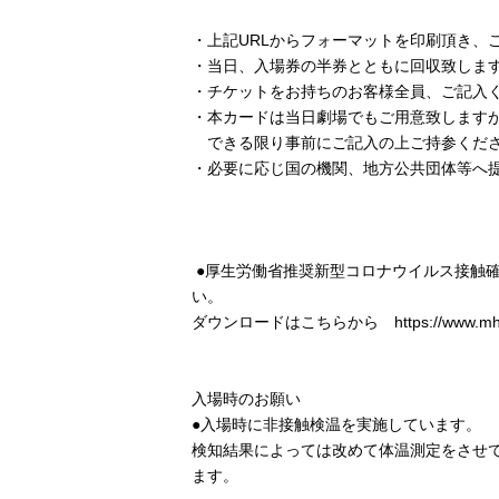
・上記URLからフォーマットを印刷頂き、
・当日、入場券の半券とともに回収致しま
・チケットをお持ちのお客様全員、ご記入
・本カードは当日劇場でもご用意致します
できる限り事前にご記入の上ご持参くだ
・必要に応じ国の機関、地方公共団体等へ
●厚生労働省推奨新型コロナウイルス接触確
い。
ダウンロードはこちらから https://www.mhlw.go.jp
入場時のお願い
●入場時に非接触検温を実施しています。
検知結果によっては改めて体温測定をさせて
ます。