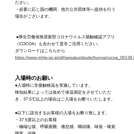
ださい。
・必要に応じ国の機関、地方公共団体等へ提供を行う
場合がございます。
●厚生労働省推奨新型コロナウイルス接触確認アプリ
（COCOA）も合わせて是非ご活用ください。
ダウンロードはこちらから
https://www.mhlw.go.jp/stf/seisakunitsuite/bunya/cocoa_00138.
入場時のお願い
●入場時に非接触検温を実施しています。
検知結果によっては改めて体温測定をさせていただ
き、37.5℃以上の場合はご入場をお断りいたします。
●以下に該当するお客様の入場をお断り致します。
・37.5度以上のお客様
・極端な咳、呼吸困難、倦怠感、咽頭痛、味覚・嗅覚
障害、頭痛、