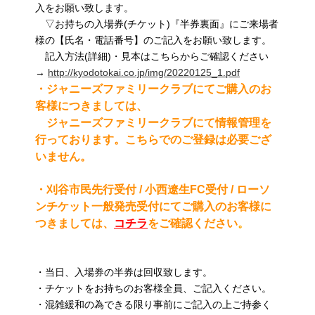
入をお願い致します。
▽お持ちの入場券(チケット)『半券裏面』にご来場者
様の【氏名・電話番号】のご記入をお願い致します。
記入方法(詳細)・見本はこちらからご確認ください
→
http://kyodotokai.co.jp/img/20220125_1.pdf
・ジャニーズファミリークラブにてご購入のお
客様につきましては、
ジャニーズファミリークラブにて情報管理を
行っております。こちらでのご登録は必要ござ
いません。
・刈谷市民先行受付 / 小西遼生FC受付 / ローソ
ンチケット一般発売受付にてご購入のお客様に
つきましては、
コチラ
をご確認ください
。
・当日、入場券の半券は回収致します。
・チケットをお持ちのお客様全員、ご記入ください。
・混雑緩和の為できる限り事前にご記入の上ご持参く