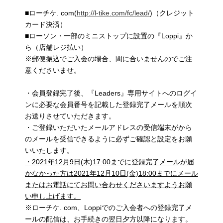
■ローチケ. com(
http://l-tike.com/fc/lead/
)（クレジット
カード決済）
■ローソン・一部のミニストップに設置の『Loppi』か
ら（店舗レジ払い）
※郵便振込でご入会の場合、間に合いませんのでご注
意くださいませ。
・会員登録完了後、『Leaders』専用サイトへのログイ
ンに必要な会員番号を記載した登録完了メールを順次
お送りさせていただきます。
・ご登録いただいたメールアドレスの受信端末がから
のメールを受信できるように必ずご確認と設定をお願
いいたします。
・2021年12月9日(木)17:00までに登録完了メールが届
かなかった方は2021年12月10日(金)18:00までにメール
またはお電話にてお問い合わせくださいますようお願
い申し上げます。
※ローチケ. com、Loppiでのご入会者への登録完了メ
ールの配信は、お手続きの翌日夕方以降になります。