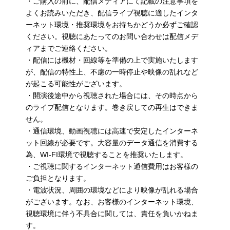
・ご購入の前に、配信メディアにて記載の注意事項を
よくお読みいただき、配信ライブ視聴に適したインタ
ーネット環境・推奨環境をお持ちかどうか必ずご確認
ください。視聴にあたってのお問い合わせは配信メデ
ィアまでご連絡ください。
・配信には機材・回線等を準備の上で実施いたします
が、配信の特性上、不慮の一時停止や映像の乱れなど
が起こる可能性がございます。
・開演後途中から視聴された場合には、その時点から
のライブ配信となります。巻き戻しての再生はできま
せん。
・通信環境、動画視聴には高速で安定したインターネ
ット回線が必要です。大容量のデータ通信を消費する
為、WI-FI環境で視聴することを推奨いたします。
・ご視聴に関するインターネット通信費用はお客様の
ご負担となります。
・電波状況、周囲の環境などにより映像が乱れる場合
がございます。なお、お客様のインターネット環境、
視聴環境に伴う不具合に関しては、責任を負いかねま
す。