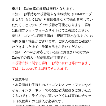
※注1…Zaiko IDの取得は無料となります。
※注2…お手持ちの視聴端末を有線接続（HDMIケーブ
ルなど）もしくはWI-FI接続機器などで画面共有してい
ただくことでテレビでの視聴が可能となります。詳細
は配信プラットフォームサイトにてご確認ください。
※注3…コンビニ店頭決済は、視聴可能となるまでにお
時間を頂く場合がございます。ご購入の際にご確認い
ただきました上で、決済方法をお選びください。
※注4…Vimeoが対応している国にお住まいの方のみ
Zaikoでの購入・配信観覧が可能です。
※視聴方法に関する詳細・お問い合わせ等につきまし
ては、Leadersでは回答できかねます。
▼注意事項
・本公演はお手持ちのパソコンやスマートフォンなど
から、インターネットでの配信公演動画をご覧いただ
くものです。ライブをご覧いただくには事前にチケッ
ト（視聴券）のご購入が必要です。