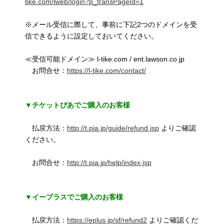
tike.com/lweb/login?p_transPageId=1
※メール受信に際して、事前に下記2つのドメインを受
信できるように設定しておいてください。
≪受信可能ドメイン≫ l-tike.com / ent.lawson.co.jp
お問合せ：
https://l-tike.com/contact/
▼チケットぴあでご購入のお客様
払戻方法：
http://t.pia.jp/guide/refund.jsp
よりご確認
ください。
お問合せ：
http://t.pia.jp/help/index.jsp
▼イープラスでご購入のお客様
払戻方法：
https://eplus.jp/sf/refund2
よりご確認くだ