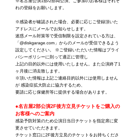
※名古屋公演1部/2部両公演、ご参加のお客様はそれぞ
れの登録をお願いします。
※感染者が確認された場合、必要に応じご登録頂いた
アドレスにメールでお知らせします。
迷惑メール対策等で受信制限を設定されている方は、
「@diskgarage.com」からのメールが受信できるよう
設定してください。 ※ご登録いただいた情報はプライ
バシーポリシーに則って適正に管理し
上記の目的以外には使用いたしません。また公演終了1
ヶ月後に消去致します。
※頂いた情報は上記ご連絡目的以外には使用しません
が 感染症拡大防止に協力するため、
要請に応じ保健所等に提供する場合があります。
●名古屋2部公演2F後方立見チケットをご購入の
お客様へのご案内
感染予防対策のため公演日当日チケットを指定席に変
更させていただきます。
チケット窓口に2F後方立見のチケットをお持ちくださ