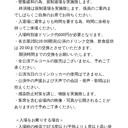
・密集緩和の為、規制退場を実施致します。
終演後は規制退場を実施致します。係員のご案内ま
でしばらくご自身のお席でお待ちください。
・入退場に通常よりも時間を要する為、時間に余裕を
持ってご来場ください。
・入場時別途ドリンク代600円が必要となります。
・名古屋2部(18:00開演)公演のドリンク交換、飲食提供
は 20:00までの交換とさせていただきます。
開演時間までの交換をお願いいたします。
・全公演アルコールの販売はございません、予めご了
承ください。
・公演当日のコインロッカーの使用はできません。
・公演中の声援および大声での会話・発声・歌唱はお
控えください。
・感染防止対策を講じ、物販を実施致します。
・客席を含む会場内の映像・写真が公開されることが
ありますので予めご了承ください。
＜入場をお断りする場合＞
・入場時の検温で37.5度以上(平熱より１度以上高い発