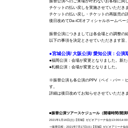
振替公演へのご来場が叶わないお客様に関
チケットの払い戻しを実施させていただき
チケットの払い戻し・チケットの再販売の
後日改めてDa-iCEオフィシャルホームペ
振替公演につきましては各会場との調整の
以下の事項を決定とさせていただきます旨
●宮城公演/ 大阪公演/ 愛知公演：公演
●福岡公演：会場が変更となりました。新
●札幌公演：会場が変更となりました。
※振替公演も各公演のPPV（ペイ・パー・
す。
詳細は後日改めてお知らせさせていただき
■振替公演ツアースケジュール（開場時間/開演
2021年1月16日(土)【宮城】ゼビオアリーナ仙台13:00/14:00
⇒振替日程：2021年7月17日(土)【宮城】ゼビオアリーナ仙台13: