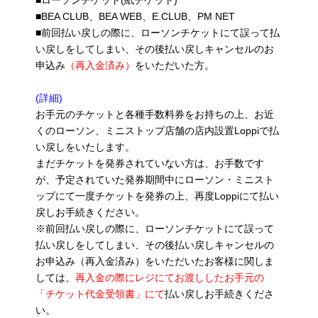
■ローソンチケット(紙チケット)
■BEA CLUB、BEA WEB、E.CLUB、PM NET
■前回払い戻しの際に、ローソンチケットにて誤って払
い戻しをしてしまい、その後払い戻しキャンセルのお
申込み
（再入金済み）
をいただいた方。
(詳細)
お手元のチケットと各種手数料券をお持ちの上、お近
くのローソン、ミニストップ店舗の店内設置Loppiで払
い戻しをいたします。
まだチケットを発券されていない方は、お手数です
が、予定されていた発券期間中にローソン・ミニスト
ップにて一度チケットを発券の上、再度Loppiにて払い
戻しお手続きください。
※前回払い戻しの際に、ローソンチケットにて誤って
払い戻しをしてしまい、その後払い戻しキャンセルの
お申込み（再入金済み）をいただいたお客様に関しま
しては、
再入金の際にレジにてお渡ししたお手元の
「チケット代金受領書」にて
払い戻しお手続きくださ
い。