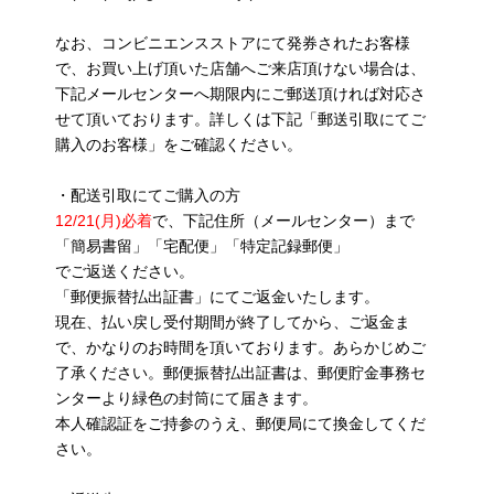
なお、コンビニエンスストアにて発券されたお客様
で、お買い上げ頂いた店舗へご来店頂けない場合は、
下記メールセンターへ期限内にご郵送頂ければ対応さ
せて頂いております。詳しくは下記「郵送引取にてご
購入のお客様」をご確認ください。
・配送引取にてご購入の方
12/21(月)必着
で、下記住所（メールセンター）まで
「簡易書留」「宅配便」「特定記録郵便」
でご返送ください。
「郵便振替払出証書」にてご返金いたします。
現在、払い戻し受付期間が終了してから、ご返金ま
で、かなりのお時間を頂いております。あらかじめご
了承ください。郵便振替払出証書は、郵便貯金事務セ
ンターより緑色の封筒にて届きます。
本人確認証をご持参のうえ、郵便局にて換金してくだ
さい。