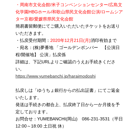
・周南市文化会館/米子コンベンションセンター/広島文
化学園HBGホール/和歌山県民文化会館公演/ロームシア
ター京都/愛媛県県民文化会館
簡易書留郵便にてご購入いただいたチケットをお送り
いただきます。
・払戻受付期間：
2020年12月21日(月)
消印有効まで
・宛名：(株)夢番地 「ゴールデンボンバー 【公演日
程/開催地】 公演」払戻係
詳細は、下記URLよりご確認のうえお手続きくださ
い。
https://www.yumebanchi.jp/haraimodoshi
払戻しは「ゆうちょ銀行からの払出証書」にてご返金
いたします。
発送は手続きの都合上、払戻終了日から一か月後を予
定しております。
お問合せ：YUMEBANCHI(岡山) 086-231-3531（平日
12:00～18:00 土日祝 休）