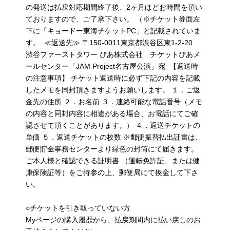
の発送は払戻対応期間終了後、2ヶ月ほどお時間を頂い
ておりますので、ご了承下さい。 （※チケット券面左
下に「キョードー東海チケットPC」と記載されていま
す。 ≪返送先≫ 〒150-0011東京都渋谷区東1-2-20
渋谷ファーストタワー ぴあ株式会社 チケットぴあメ
ールセンター「JAM Project名古屋公演」宛 【返送時
の注意事項】 チケット返送時に必ず下記の内容を記載
したメモを同封頂きますようお願いします。 １．ご返
金先の住所 ２．お名前 ３．連絡可能な電話番号（メモ
の内容と同封内容に相違がある場合、お電話にてご確
認させて頂くことがあります。） ４．返送チケットの
単価 ５．返送チケットの枚数 ※郵便振替払出証書は、
郵便貯金事務センターより緑色の封筒にて届きます。
ご本人様と確認できる証明書 （運転免許証、または健
康保険証等）をご持参の上、郵便局にて換金して下さ
い。
○チケットを引き取っていない方
Myページの購入履歴から、払戻期間内に払い戻しのお