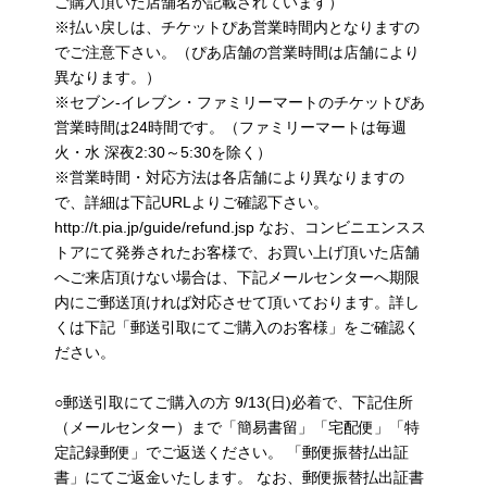
ご購入頂いた店舗名が記載されています）
※払い戻しは、チケットぴあ営業時間内となりますの
でご注意下さい。（ぴあ店舗の営業時間は店舗により
異なります。）
※セブン-イレブン・ファミリーマートのチケットぴあ
営業時間は24時間です。（ファミリーマートは毎週
火・水 深夜2:30～5:30を除く）
※営業時間・対応方法は各店舗により異なりますの
で、詳細は下記URLよりご確認下さい。
http://t.pia.jp/guide/refund.jsp なお、コンビニエンスス
トアにて発券されたお客様で、お買い上げ頂いた店舗
へご来店頂けない場合は、下記メールセンターへ期限
内にご郵送頂ければ対応させて頂いております。詳し
くは下記「郵送引取にてご購入のお客様」をご確認く
ださい。
○郵送引取にてご購入の方 9/13(日)必着で、下記住所
（メールセンター）まで「簡易書留」「宅配便」「特
定記録郵便」でご返送ください。 「郵便振替払出証
書」にてご返金いたします。 なお、郵便振替払出証書