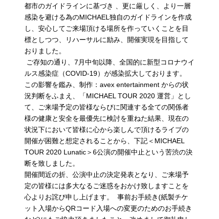
都市のガイドラインに基づき 、更に厳しく、より一層
感染を避ける為のMICHAEL独自のガイドラインを作成
し、安心してご来場頂ける場所を作っていくことを目
標としつつ、リハーサルに励み、開催実現を目指して
おりました。
ご存知の通り、7月中旬以降、全国的に新型コロナウイ
ルス感染症（COVID-19）が感染拡大しております。
この影響を鑑み、制作：avex entertainment からの状
況判断をふまえ、「MICHAEL TOUR 2020 運営」とし
て、ご来場予定の皆様ならびに関連する全ての関係者
様の健康と安全を最優先に検討を重ねた結果、現在の
状況下において皆様に心から楽しんで頂けるライブの
開催が困難と想定されることから、下記＜MICHAEL
TOUR 2020 Lunatic＞6公演の開催中止という苦渋の決
断を致しました。
開催間近の折、公演中止の決定発表となり、ご来場予
定の皆様には多大なるご迷惑をおかけ致しますことを
心よりお詫び申し上げます。 事前お手続き(紙製チケ
ット入場からQRコード入場への変更のためのお手続き