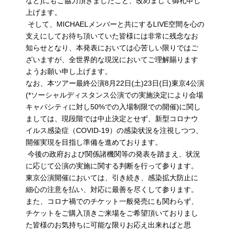
など)にもご協力頂きましたこと、改めまして御礼申し
上げます。
そして、MICHAELメンバーと共にするLIVE空間を心の
支えにしてお待ち頂いていた皆様には非常に残念なお
知らせとなり、本発表においては心苦しい限りではご
ざいますが、全世界的な現況においてご理解賜ります
ようお願い申し上げます。
なお、本ツアー最終公演8月22日(土)23日(日)東京4公演
(*ソーシャルディスタンス公演での実施決定により会場
キャパシティに対し50%での入場制限での開催)に関し
ましては、現段階では中止決定とせず、新型コロナウ
イルス感染症（COVID-19）の感染状況を注視しつつ、
開催実現を目指し準備を進めております。
今後の政府および関係諸機関等の発表を踏まえ、状況
に応じて公演の実施に関する判断を行って参ります。
東京公演開催においては、引き続き、感染拡大防止に
細心の注意を払い、対応に最善を尽くして参ります。
また、コロナ禍でのチケット一般発売にも関わらず、
チケットをご購入頂きご来場をご希望頂いておりまし
た皆様のお気持ちに可能な限りお応え出来ればと思