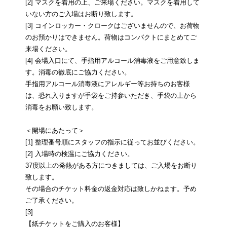
[2] マスクを着用の上、ご来場ください。マスクを着用して
いない方のご入場はお断り致します。
[3] コインロッカー・クロークはございませんので、お荷物
のお預かりはできません。荷物はコンパクトにまとめてご
来場ください。
[4] 会場入口にて、手指用アルコール消毒液をご用意致しま
す。消毒の徹底にご協力ください。
手指用アルコール消毒液にアレルギー等お持ちのお客様
は、恐れ入りますが手袋をご持参いただき、手袋の上から
消毒をお願い致します。
＜開場にあたって＞
[1] 整理番号順にスタッフの指示に従ってお並びください。
[2] 入場時の検温にご協力ください。
37度以上の発熱がある方につきましては、ご入場をお断り
致します。
その場合のチケット料金の返金対応は致しかねます。予め
ご了承ください。
[3]
【紙チケットをご購入のお客様】