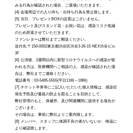
みる行為が確認された場合、ご退場いただきます。
[4] 会場周辺での入り待ち・出待ち行為を禁止致します。
[5] 当日、プレゼントBOXの設置はございません。
プレゼント及びスタンド花・お祝い花は、感染リスク低減
のため辞退させていただきます。
ファンレターは弊社までご郵送ください。
送付先:〒150-0002東京都渋谷区渋谷3-26-15 NEX渋谷ビル
3F
[6] 公演後、2週間以内に新型コロナウイルスへの感染が疑
われる方は、医療機関へご相談の上、感染が確認された場
合は、弊社までご連絡ください。
電話番号：03-5485-5555(平日11時～18時)
[7] チケット半券等にご記入いただいた個人情報は、感染症
発生予防及び蔓延の防止を図ることを目的として、
弊社管理のもと、保健所、及び関連機関に提供する場合が
ございます。
その場合は、事前に弊社よりご案内致します。
[8] メンバー、スタッフに体調不良の者がいないか、検温に
より確認致します。