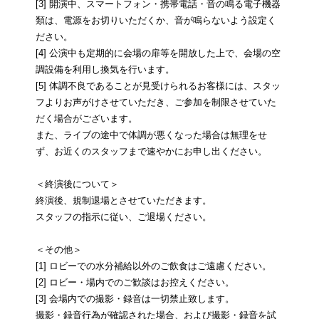
[3] 開演中、スマートフォン・携帯電話・音の鳴る電子機器
類は、電源をお切りいただくか、音が鳴らないよう設定く
ださい。
[4] 公演中も定期的に会場の扉等を開放した上で、会場の空
調設備を利用し換気を行います。
[5] 体調不良であることが見受けられるお客様には、スタッ
フよりお声がけさせていただき、ご参加を制限させていた
だく場合がございます。
また、ライブの途中で体調が悪くなった場合は無理をせ
ず、お近くのスタッフまで速やかにお申し出ください。
＜終演後について＞
終演後、規制退場とさせていただきます。
スタッフの指示に従い、ご退場ください。
＜その他＞
[1] ロビーでの水分補給以外のご飲食はご遠慮ください。
[2] ロビー・場内でのご歓談はお控えください。
[3] 会場内での撮影・録音は一切禁止致します。
撮影・録音行為が確認された場合、および撮影・録音を試