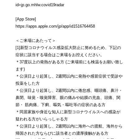
id=jp.go.mhlw.covid19radar
[App Store]
https://apps.apple.com/jp/app/id1516764458
＜ご来場にあたって＞
[1]新型コロナウイルス感染拡大防止に努めるため、下記の
症状に該当する場合はご来場をお控えください。
＊37度以上の発熱がある方 (ご来場前にも検温をお願い致し
ます)
＊公演日より起算し、2週間以内に発熱や感冒症状で受診や
投薬をした方
＊公演日より起算し、2週間以内に倦怠感、咽頭痛、鼻汁・
鼻閉、味覚・嗅覚障害、眼の痛みや結膜の充血、頭痛、関
節・ 筋肉痛、下痢、嘔気・嘔吐等の症状のある方
＊同居家族や身近な知人に新型コロナウイルスへの感染が
疑われる方がいらっしゃる方
＊公演日より起算し、2週間以内に海外への渡航、海外から
帰国された方ならびに該当者との濃厚接触がある方