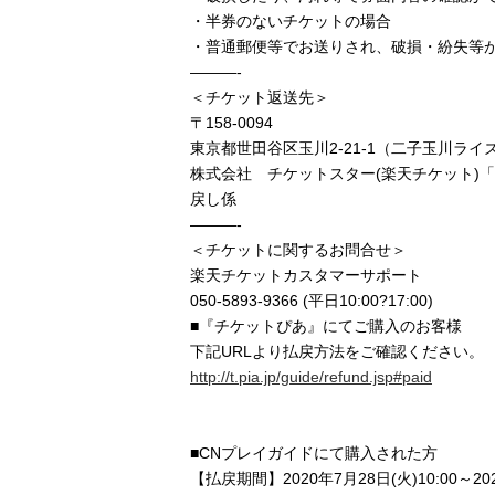
・半券のないチケットの場合
・普通郵便等でお送りされ、破損・紛失等
———-
＜チケット返送先＞
〒158-0094
東京都世田谷区玉川2-21-1（二子玉川ラ
株式会社 チケットスター(楽天チケット)「Plasti
戻し係
———-
＜チケットに関するお問合せ＞
楽天チケットカスタマーサポート
050-5893-9366 (平日10:00?17:00)
■『チケットぴあ』にてご購入のお客様
下記URLより払戻方法をご確認ください。
http://t.pia.jp/guide/refund.jsp#paid
■CNプレイガイドにて購入された方
【払戻期間】2020年7月28日(火)10:00～202