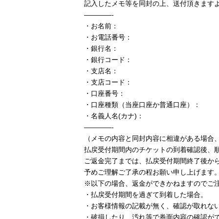
記入したメモ等を同封の上、送付頂きます
————-
・お名前：
・お電話番号：
・銀行名：
・銀行コード：
・支店名：
・支店コード：
・口座番号：
・口座種類（当座口座か普通口座）：
・名義人名(カナ)：
————-
（メモの内容と同封内容に相違がある場合
払戻受付期間内のチケットの到着確認後、
ご返金完了までは、払戻受付期間終了後から
予めご理解ご了承の程お願い申し上げます
※以下の場合、返金ができかねますのでご
・払戻受付期間を過ぎて到着した場合。
・お客様情報の記載が無く、確認が取れな
・破損したり、汚れ等で券面内容の確認が