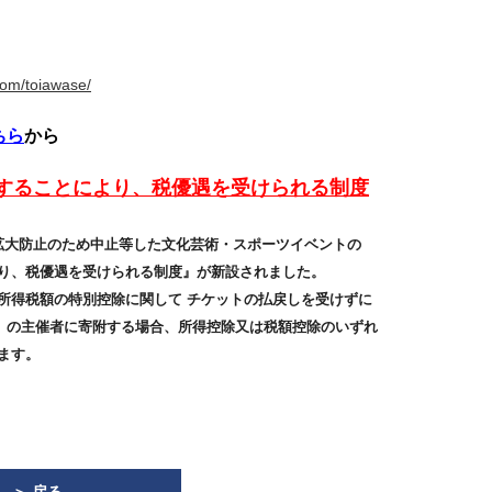
com/toiawase/
ちら
から
することにより、税優遇を受けられる制度
拡大防止のため中止等した文化芸術・スポーツイベントの
り、税優遇を受けられる制度』が新設されました。
所得税額の特別控除に関して チケットの払戻しを受けずに
20「十色定理」」の主催者に寄附する場合、所得控除又は税額控除のいずれ
ます。