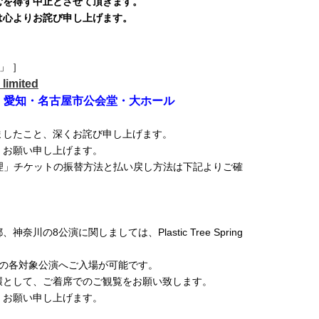
むを得ず中止とさせて頂きます。
は心よりお詫び申し上げます。
理」 ］
imited
会場】愛知・名古屋市公会堂・大ホール
ましたこと、深くお詫び申し上げます。
くお願い申し上げます。
2020「十色定理」チケットの振替方法と払い戻し方法は下記よりご確
の8公演に関しましては、Plastic Tree Spring
0「十色定理」の各対象公演へご入場が可能です。
環として、ご着席でのご観覧をお願い致します。
くお願い申し上げます。