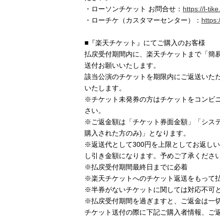
・ローソンチケット お問合せ：
https://l-ti
・ローチケ（カスタマーセンター）：
https:
■『楽天チケット』にてご購入のお客様
払戻受付期間内に、楽天チケットまで「簡
送付お願いいたします。
該当公演のチケットを期限内にご返送いた
いたします。
※チケット未発券の方はチケットをコンビ
さい。
※ご返金額は「チケット券面金額」「システ
購入された方のみ)」となります。
※返送代として300円を上限としてお返し
し引き金額になります。予めご了承くださ
※払戻受付期間最終日までに必着
※楽天チケットへのチケット返送をもって
※半券がないチケットに関しては対応不可
※払戻受付期間を過ぎますと、ご返金は一
チケット送付の際に下記ご購入者情報、ご