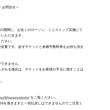
・お問合せ＞
日)23:59の期間に、お近くのローソン、ミニストップ店舗にて
ていただきます。
ください。
が必要です。必ずチケットと各種手数料券をお持ち頂き
。
ができません。
をされる場合は、チケットをお客様の手元に残すことは
ん。
/oc/lt/haraimodoshi/
をご覧ください。
(日)23:59を過ぎますと一切払戻しはできませんのでご注意く