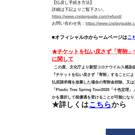
【払戻し手続き方法】
詳細は下記よりご覧下さい。
https://www.cnplayguide.com/refund/
お問い合わせ先：
https://www.cnplayguide.
■オフィシャルホからームページは
こ
★チケットを払い戻さず「寄附」
に関して
この度、文化庁より新型コロナウイルス感染
『チケットを払い戻さず「寄附」することによ
払戻請求権を放棄した場合の寄附金控除、又は
「Plastic Tree Spring Tour20
かを選択して税優遇を受けることが可能になり
★詳しくは
こちら
から