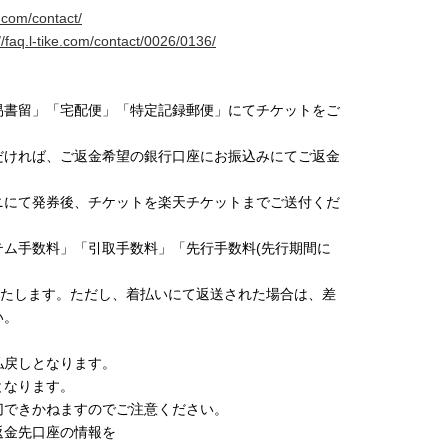
ke.com/contact/
//faq.l-tike.com/contact/0026/0136/
易書留」「宅配便」「特定記録郵便」にてチケットをご
だければ、ご返金希望の銀行口座にお振込みにてご返金
ニにて発券後、チケットを楽天チケットまでご送付くだ
ム手数料」「引取手数料」「先行手数料(先行期間に
いたします。ただし、着払いにて返送された場合は、差
い。
払戻しとなります。
となります。
切できかねますのでご注意ください。
返金先口座の情報を