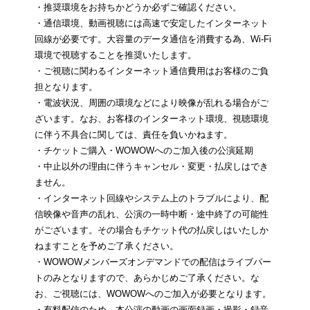
・推奨環境をお持ちかどうか必ずご確認ください。
・通信環境、動画視聴には高速で安定したインターネット
回線が必要です。大容量のデータ通信を消費する為、Wi-Fi
環境で視聴することを推奨いたします。
・ご視聴に関わるインターネット通信費用はお客様のご負
担となります。
・電波状況、周囲の環境などにより映像が乱れる場合がご
ざいます。なお、お客様のインターネット環境、視聴環境
に伴う不具合に関しては、責任を負いかねます。
・チケットご購入・WOWOWへのご加入後の公演延期
・中止以外の理由に伴うキャンセル・変更・払戻しはでき
ません。
・インターネット回線やシステム上のトラブルにより、配
信映像や音声の乱れ、公演の一時中断・途中終了の可能性
がございます。その場合もチケット代の払戻しはいたしか
ねますことを予めご了承ください。
・WOWOWメンバーズオンデマンドでの配信はライブパー
トのみとなりますので、あらかじめご了承ください。な
お、ご視聴には、WOWOWへのご加入が必要となります。
・有料配信のため、本公演の動画の画面録画・撮影・録音