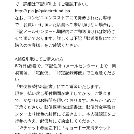
で、詳細は下記URLよりご確認下さい。
http://t.pia.jp/guide/refund.jsp
なお、コンビニエンスストアにて発券されたお客様
で、お買い上げ頂いた店舗へご来店頂けない場合は、
下記メールセンターへ期限内にご郵送頂ければ対応さ
せて頂いております。詳しくは下記「郵送引取にてご
購入のお客様」をご確認ください。
○郵送引取にてご購入の方
8/2(日)必着で、下記住所（メールセンター）まで「簡
易書留」「宅配便」「特定記録郵便」でご返送くださ
い。
「郵便振替払出証書」にてご返金いたします。
現在、払い戻し受付期間が終了してから、ご返金ま
で、かなりのお時間を頂いております。あらかじめご
了承ください。郵便振替払出証書は、郵便貯金事務セ
ンターより緑色の封筒にて届きます。本人確認証をご
持参のうえ、郵便局にて換金してください。
（※チケット券面左下に「キョードー東海チケット