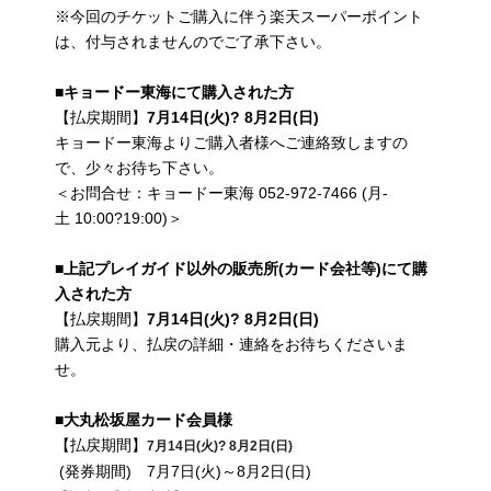
※今回のチケットご購入に伴う楽天スーパーポイント
は、付与されませんのでご了承下さい。
■
キョードー東海にて購入された方
【払戻期間】
7
月
14
日
(
火
)
?
8
月
2
日
(
日
)
キョードー東海よりご購入者様へご連絡致しますの
で、少々お待ち下さい。
＜お問合せ：キョードー東海 052-972-7466 (月-
土 10:00?19:00)＞
■
上記プレイガイド以外の販売所
(
カード会社等
)
にて購
入された方
【払戻期間】
7
月
14
日
(
火
)
?
8
月
2
日
(
日
)
購入元より、払戻の詳細・連絡をお待ちくださいま
せ。
■大丸松坂屋カード会員様
【払戻期間】
7
月
14
日
(
火
)
?
8
月
2
日
(
日
)
(発券期間) 7月7日(火)～8月2日(日)