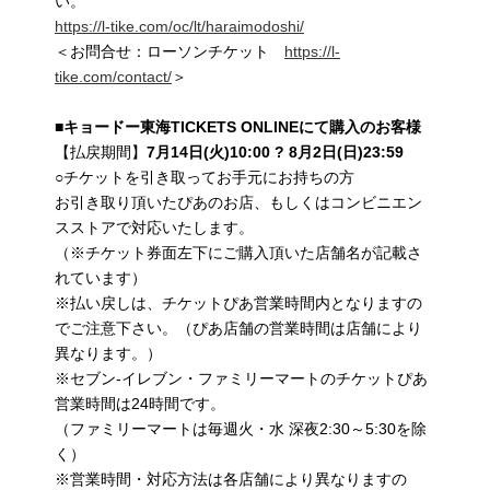
い。
https://l-tike.com/oc/lt/haraimodoshi/
＜お問合せ：ローソンチケット
https://l-
tike.com/contact/
＞
■
キョードー東海
TICKETS ONLINE
にて購入のお客様
【払戻期間】
7
月
14
日
(
火
)10:00
?
8
月
2
日
(
日
)23:59
○チケットを引き取ってお手元にお持ちの方
お引き取り頂いたぴあのお店、もしくはコンビニエン
スストアで対応いたします。
（※チケット券面左下にご購入頂いた店舗名が記載さ
れています）
※払い戻しは、チケットぴあ営業時間内となりますの
でご注意下さい。（ぴあ店舗の営業時間は店舗により
異なります。）
※セブン-イレブン・ファミリーマートのチケットぴあ
営業時間は24時間です。
（ファミリーマートは毎週火・水 深夜2:30～5:30を除
く）
※営業時間・対応方法は各店舗により異なりますの