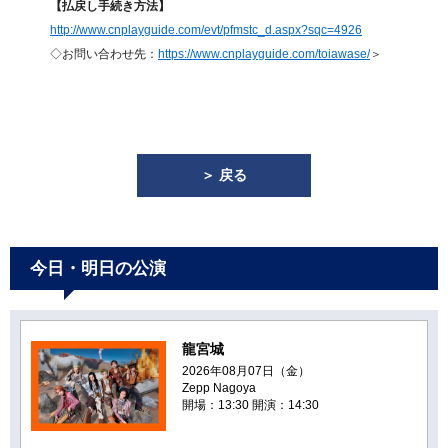
【払戻し手続き方法】
http://www.cnplayguide.com/evt/pfmstc_d.aspx?sqc=4926
◇お問い合わせ先：
https://www.cnplayguide.com/toiawase/
＞
＞ 戻る
今日・明日の公演
龍宮城
2026年08月07日（金）
Zepp Nagoya
開場：13:30 開演：14:30