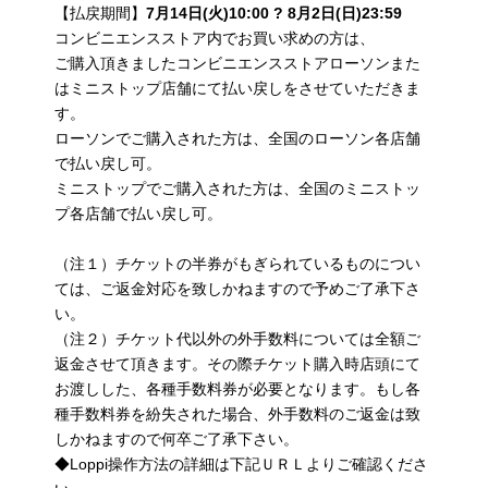
【払戻期間】
7
月
14
日
(
火
)10:00
?
8
月
2
日
(
日
)23:59
コンビニエンスストア内でお買い求めの方は、
ご購入頂きましたコンビニエンスストアローソンまた
はミニストップ店舗にて払い戻しをさせていただきま
す。
ローソンでご購入された方は、全国のローソン各店舗
で払い戻し可。
ミニストップでご購入された方は、全国のミニストッ
プ各店舗で払い戻し可。
（注１）チケットの半券がもぎられているものについ
ては、ご返金対応を致しかねますので予めご了承下さ
い。
（注２）チケット代以外の外手数料については全額ご
返金させて頂きます。その際チケット購入時店頭にて
お渡しした、各種手数料券が必要となります。もし各
種手数料券を紛失された場合、外手数料のご返金は致
しかねますので何卒ご了承下さい。
◆Loppi操作方法の詳細は下記ＵＲＬよりご確認くださ