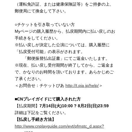
（運転免許証、または健康保険証等）をご持参の上、
郵便局にて換金して下さい。
○チケットを引き取っていない方
Myページの購入履歴から、払戻期間内に払い戻しのお
手続きをしてください。
※払い戻しが決定した公演については、購入履歴に
「払戻受付可能」の表示がされます。
「郵便振替払出証書」にてご返金いたします。
※現在、払い戻し受付期間が終了してから、ご返金ま
で、かなりのお時間を頂いております。あらかじめご
了承ください。
＜お問合せ：チケットぴあ
http://t.pia.jp/help/
＞
■
CN
プレイガイドにて購入された方
【払戻期間】
7
月
14
日
(
火
)10:00
?
8
月
2
日
(
日
)23:59
詳細は下記をご覧ください。
【払戻し手続き方法】
http://www.cnplayguide.com/evt/pfmstc_d.aspx?