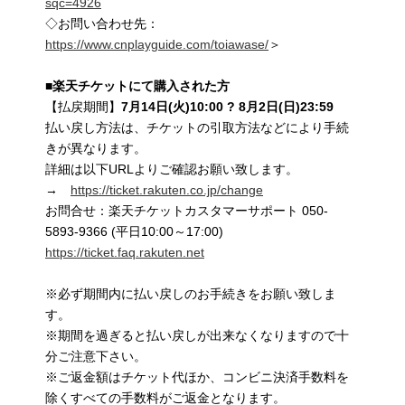
sqc=4926
◇お問い合わせ先：
https://www.cnplayguide.com/toiawase/
＞
■
楽天チケットにて購入された方
【払戻期間】
7
月
14
日
(
火
)10:00
?
8
月
2
日
(
日
)23:59
払い戻し方法は、チケットの引取方法などにより手続
きが異なります。
詳細は以下URLよりご確認お願い致します。
→
https://ticket.rakuten.co.jp/change
お問合せ：楽天チケットカスタマーサポート 050-
5893-9366 (平日10:00～17:00)
https://ticket.faq.rakuten.net
※必ず期間内に払い戻しのお手続きをお願い致しま
す。
※期間を過ぎると払い戻しが出来なくなりますので十
分ご注意下さい。
※ご返金額はチケット代ほか、コンビニ決済手数料を
除くすべての手数料がご返金となります。