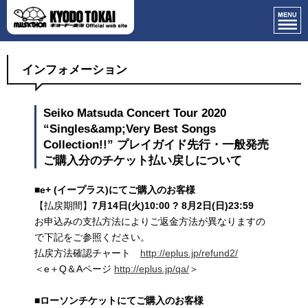
インフォメーション
Seiko Matsuda Concert Tour 2020
“Singles&amp;Very Best Songs
Collection!!” プレイガイド先行・一般発売
ご購入分のチケット払い戻しについて
■
e+ (
イープラス
)
にてご購入のお客様
【払戻期間】
7
月
14
日
(
火
)10:00
?
8
月
2
日
(
日
)23:59
お申込みの支払方法によりご返金方法が異なりますの
で下記をご参照ください。
払戻方法確認チャート
http://eplus.jp/refund2/
＜e＋Q＆Aページ
http://eplus.jp/qa/
＞
■
ローソンチケットにてご購入のお客様