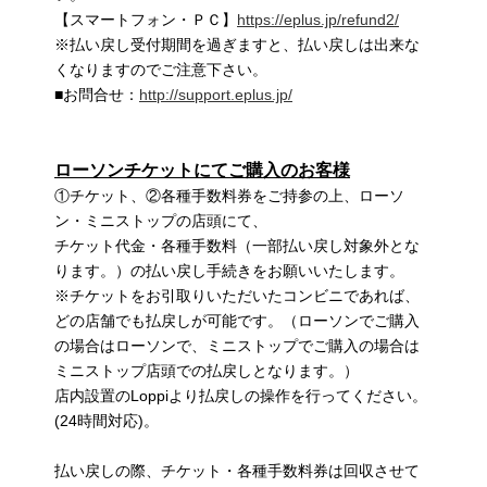
【スマートフォン・ＰＣ】
https://eplus.jp/refund2/
※払い戻し受付期間を過ぎますと、払い戻しは出来な
くなりますのでご注意下さい。
■お問合せ：
http://support.eplus.jp/
ローソンチケットにてご購入のお客様
①チケット、②各種手数料券をご持参の上、ローソ
ン・ミニストップの店頭にて、
チケット代金・各種手数料（一部払い戻し対象外とな
ります。）の払い戻し手続きをお願いいたします。
※チケットをお引取りいただいたコンビニであれば、
どの店舗でも払戻しが可能です。（ローソンでご購入
の場合はローソンで、ミニストップでご購入の場合は
ミニストップ店頭での払戻しとなります。）
店内設置のLoppiより払戻しの操作を行ってください。
(24時間対応)。
払い戻しの際、チケット・各種手数料券は回収させて