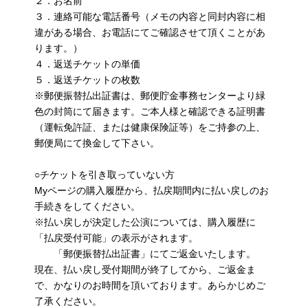
２．お名前
３．連絡可能な電話番号（メモの内容と同封内容に相
違がある場合、お電話にてご確認させて頂くことがあ
ります。）
４．返送チケットの単価
５．返送チケットの枚数
※郵便振替払出証書は、郵便貯金事務センターより緑
色の封筒にて届きます。ご本人様と確認できる証明書
（運転免許証、または健康保険証等）をご持参の上、
郵便局にて換金して下さい。
○チケットを引き取っていない方
Myページの購入履歴から、払戻期間内に払い戻しのお
手続きをしてください。
※払い戻しが決定した公演については、購入履歴に
「払戻受付可能」の表示がされます。
「郵便振替払出証書」にてご返金いたします。
現在、払い戻し受付期間が終了してから、ご返金ま
で、かなりのお時間を頂いております。あらかじめご
了承ください。