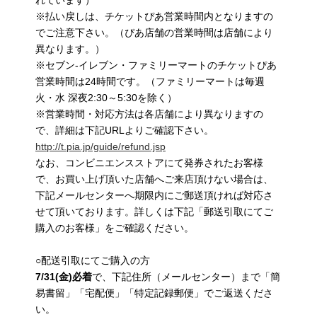
れています）
※払い戻しは、チケットぴあ営業時間内となりますの
でご注意下さい。（ぴあ店舗の営業時間は店舗により
異なります。）
※セブン-イレブン・ファミリーマートのチケットぴあ
営業時間は24時間です。（ファミリーマートは毎週
火・水 深夜2:30～5:30を除く）
※営業時間・対応方法は各店舗により異なりますの
で、詳細は下記URLよりご確認下さい。
http://t.pia.jp/guide/refund.jsp
なお、コンビニエンスストアにて発券されたお客様
で、お買い上げ頂いた店舗へご来店頂けない場合は、
下記メールセンターへ期限内にご郵送頂ければ対応さ
せて頂いております。詳しくは下記「郵送引取にてご
購入のお客様」をご確認ください。
○配送引取にてご購入の方
7/31(
金)必着
で、下記住所（メールセンター）まで「簡
易書留」「宅配便」「特定記録郵便」でご返送くださ
い。