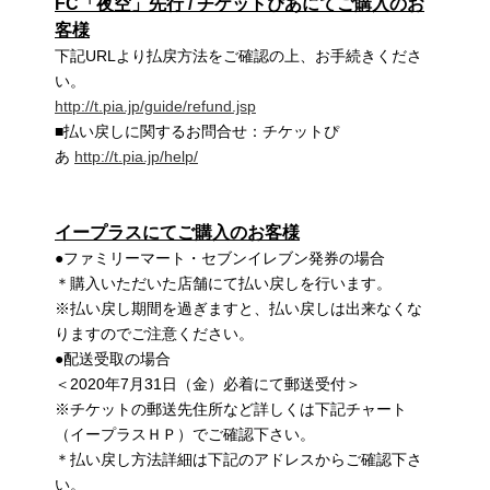
FC
「夜空」先行 / チケットぴあにてご購入のお
客様
下記URLより払戻方法をご確認の上、お手続きくださ
い。
http://t.pia.jp/guide/refund.jsp
■払い戻しに関するお問合せ：チケットぴ
あ
http://t.pia.jp/help/
イープラスにてご購入のお客様
●ファミリーマート・セブンイレブン発券の場合
＊購入いただいた店舗にて払い戻しを行います。
※払い戻し期間を過ぎますと、払い戻しは出来なくな
りますのでご注意ください。
●配送受取の場合
＜2020年7月31日（金）必着にて郵送受付＞
※チケットの郵送先住所など詳しくは下記チャート
（イープラスＨＰ）でご確認下さい。
＊払い戻し方法詳細は下記のアドレスからご確認下さ
い。