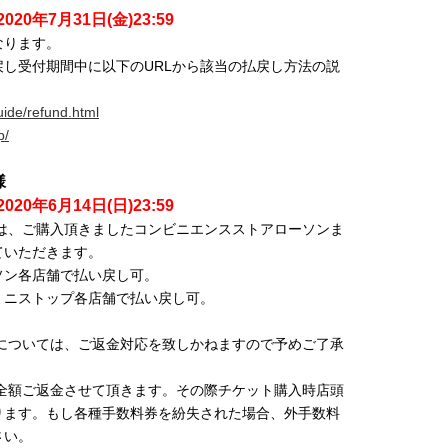
2020年7月31日(金)23:59
なります。
し受付期間中に以下のURLから該当の払戻し方法の説
guide/refund.html
p/
様
2020年6月14日(日)23:59
は、ご購入頂きましたコンビニエンスストアローソンま
ていただきます。
ソン各店舗で払い戻し可。
ミニストップ各店舗で払い戻し可。
のについては、ご返金対応を致しかねますので予めご了承
は全額ご返金させて頂きます。その際チケット購入時店頭
ります。もし各種手数料券を紛失された場合、外手数料
さい。