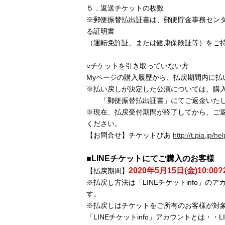
５．返送チケットの枚数
※郵便振替払出証書は、郵便貯金事務セン
る証明書
（運転免許証、または健康保険証等）をご
○チケットを引き取っていない方
Myページの購入履歴から、払戻期間内に払
※払い戻しが決定した公演については、購
「郵便振替払出証書」にてご返金いたし
※現在、払戻受付期間が終了してから、ご
ください。
【お問合せ】チケットぴあ
http://t.pia.jp/hel
■LINEチケットにてご購入のお客様
2020年5月15日(金)10:00?
【払戻期間】
※払戻し方法は「LINEチケットinfo」の
す。
※払戻しはチケットをご所有のお客様が対
「LINEチケットinfo」アカウントとは・