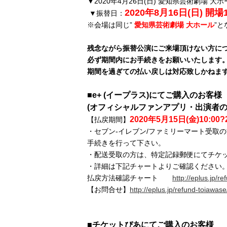
▼2020年4月26日(日) 愛知県芸術劇場 大ホ
2020年8月16日(日) 開場17
▼振替日：
※会場は同じ”
愛知県芸術劇場 大ホール
”
残念ながら振替公演にご来場頂けない方に
必ず期間内にお手続きをお願いいたします
期間を過ぎての払い戻しは対応致しかねま
■e+ (イープラス)にてご購入のお客様
(
オフィシャルファンアプリ・出演者の
2020年5月15日(金)10:00?
【払戻期間】
・セブン-イレブン/ファミリーマート受取
手続きを行って下さい。
・配送受取の方は、特定記録郵便にてチケ
・詳細は下記チャートよりご確認ください
払戻方法確認チャート
http://eplus.jp/re
【お問合せ】
http://eplus.jp/refund-toiawase
■チケットぴあにてご購入のお客様