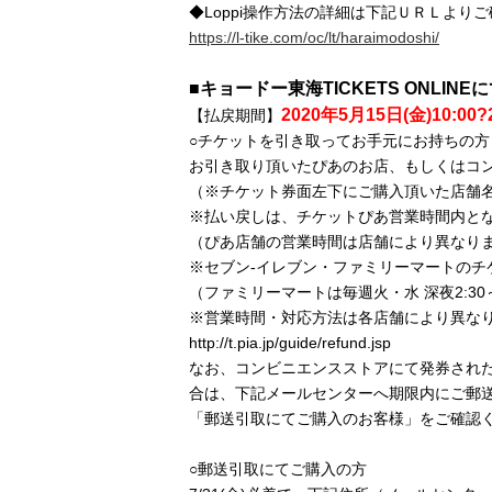
◆Loppi操作方法の詳細は下記ＵＲＬより
https://l-tike.com/oc/lt/haraimodoshi/
■キョードー東海TICKETS ONLIN
2020年5月15日(金)10:00?
【払戻期間】
○チケットを引き取ってお手元にお持ちの方
お引き取り頂いたぴあのお店、もしくはコ
（※チケット券面左下にご購入頂いた店舗
※払い戻しは、チケットぴあ営業時間内と
（ぴあ店舗の営業時間は店舗により異なり
※セブン-イレブン・ファミリーマートのチ
（ファミリーマートは毎週火・水 深夜2:30～
※営業時間・対応方法は各店舗により異なり
http://t.pia.jp/guide/refund.jsp
なお、コンビニエンスストアにて発券され
合は、下記メールセンターへ期限内にご郵
「郵送引取にてご購入のお客様」をご確認
○郵送引取にてご購入の方