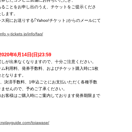
発券したコンビニ店舗にお持ちいただき、
あることをお申し出のうえ、チケットをご提示くださ
たします。
宛にお送りする｢Yahoo!チケット｣からのメールにて
info.y-tickets.jp/info/faq/
2020年6月14日(日)23:59
戻しが出来なくなりますので、十分ご注意ください。
テム利用料、発券手数料、およびチケット購入時に1枚
金となります。
)、決済手数料、1申込ごとにお支払いただく各種手数
りませんので、予めご了承ください。
のお客様はご購入時にご案内しております発券期限まで
.cnplayguide.com/toiawase/