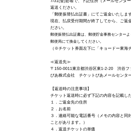
7/31(金)必着で、下記住所（メールセン
返送ください。
「郵便振替払出証書」にてご返金いたしま
現在、払戻受付期間が終了してから、ご返
ださい。
郵便振替払出証書は、郵便貯金事務センターよ
郵便局にて換金してください。
（※チケット券面左下に「キョードー東海チ
≪返送先≫
〒150-0011東京都渋谷区東1-2-20 渋
ぴあ株式会社 チケットぴあメールセンター「JA
【返送時の注意事項】
チケット返送時に必ず下記の内容を記載し
１．ご返金先の住所
２．お名前
３．連絡可能な電話番号（メモの内容と同
ことがあります。）
４．返送チケットの単価