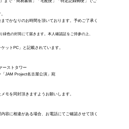
ター）まで「簡易書留」「宅配便」「特定記録郵便」でご
す。
金までかなりのお時間を頂いております。予めご了承く
り緑色の封筒にて届きます。本人確認証をご持参の上、
ケットPC」と記載されています。
谷ファーストタワー
M Project名古屋公演」宛
たメモを同封頂きますようお願いします。
封内容に相違がある場合、お電話にてご確認させて頂く