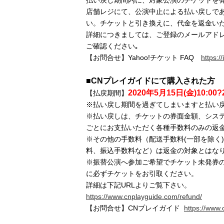
払い戻し期間内に、対象公演のチケットを
店舗レジにて、公演中止による払い戻しで
い。チケットと引き換えに、代金を返金い
詳細につきましては、ご登録のメールアドレス
ご確認ください｡
【お問合せ】Yahoo!チケット FAQ
https://
■CNプレイガイドにて購入された方
2020年5月15日(金)10:00?
【払戻期間】
※払い戻し期間を過ぎてしまいますと払い
※払い戻しは、チケットの券面金額、シス
ごとにお支払いただく各種手数料のみの返
※その他の手数料（配送手数料(一部を除く
料、振込手数料など）は返金の対象とはな
※振替公演へ参加ご希望でチケット未発券
に必ずチケットをお引取ください。
詳細は下記URLよりご覧下さい。
https://www.cnplayguide.com/refund/
【お問合せ】CNプレイガイド
https://www