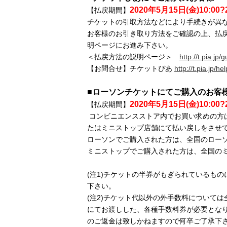
2020年5月15日(金)10:00?
【払戻期間】
チケットの引取方法などにより手続きが異
お客様のお引き取り方法をご確認の上、払戻
明ページにお進み下さい。
＜払戻方法の説明ページ＞
http://t.pia.jp/
【お問合せ】チケットぴあ
http://t.pia.jp/hel
■ローソンチケットにてご購入のお客
2020年5月15日(金)10:00?
【払戻期間】
コンビニエンスストア内でお買い求めの方
たはミニストップ店舗にて払い戻しをさせ
ローソンでご購入された方は、全国のロー
ミニストップでご購入された方は、全国の
(注1)チケットの半券がもぎられているも
下さい。
(注2)チケット代以外の外手数料について
にてお渡しした、各種手数料券が必要とな
のご返金は致しかねますので何卒ご了承下