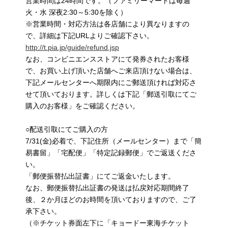
営業時間は24時間です。（ファミリーマートは毎週
火・水 深夜2:30～5:30を除く）
※営業時間・対応方法は各店舗により異なりますの
で、詳細は下記URLよりご確認下さい。
http://t.pia.jp/guide/refund.jsp
なお、コンビニエンスストアにて発券されたお客様
で、お買い上げ頂いた店舗へご来店頂けない場合は、
下記メールセンターへ期限内にご郵送頂ければ対応さ
せて頂いております。詳しくは下記「郵送引取にてご
購入のお客様」をご確認ください。
○配送引取にてご購入の方
7/31(金)必着で、下記住所（メールセンター）まで「簡
易書留」「宅配便」「特定記録郵便」でご返送くださ
い。
「郵便振替払出証書」にてご返金いたします。
なお、郵便振替払出証書の発送は払戻対応期間終了
後、２か月ほどのお時間を頂いておりますので、ご了
承下さい。
（※チケット券面左下に「キョードー東海チケット