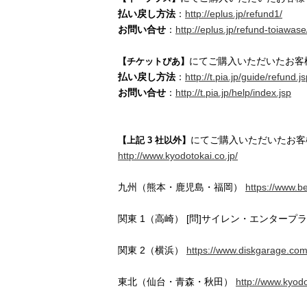
払い戻し方法
：
http://eplus.jp/refund1/
お問い合せ
：
http://eplus.jp/refund-toiawase
にてご購入いただいたお客
【チケットぴあ】
払い戻し方法
：
http://t.pia.jp/guide/refund.j
お問い合せ
：
http://t.pia.jp/help/index.jsp
にてご購入いただいたお客
【上記 3 社以外】
http://www.kyodotokai.co.jp/
九州（熊本・鹿児島・福岡）
https://www.b
関東 1（高崎） [問]サイレン・エンタープライズ 
関東 2（横浜）
https://www.diskgarage.com
東北（仙台・青森・秋田）
http://www.kyod