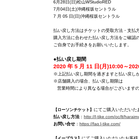
6月28日(日)松山WStudioRED
7月04日(土)沖縄桜坂セントラル
7 月 05 日(日)沖縄桜坂セントラル
払い戻し方法はチケットの受取方法・支払
購入方法に合わせた払い戻し方法をご確認
ご自身でお手続きをお願いいたします。
●払い戻し期間
2020 年 5 月 11 日(月)10:00～202
※上記払い戻し期間を過ぎますと払い戻し
※店舗購入の場合、払い戻し期限は
営業時間により異なる場合がございますの
にてご購入いただいたお
【ローソンチケット】
払い戻し方法
：
http://l-tike.com/oc/lt/harai
お問い合せ
：
https://faq.l-tike.com/
にてご購入いただいたお客様
【イープラス】