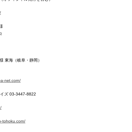
/
様
sp
様 東海（岐阜・静岡）
ea-net.com/
03-3447-8822
/
o-tohoku.com/