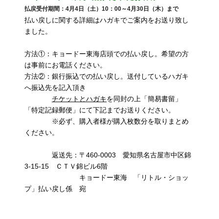
払戻受付期間：4月4日（土）10：00～4月30日（木）まで
払い戻しに関する詳細はハガキでご案内をお送り致し
ました。
方法①：キョードー東海店頭での払い戻し。希望の方
は事前にお電話ください。
方法②：銀行振込での払い戻し。送付しているハガキ
へ振込先を記入頂き
チケットとハガキ
を同封の上「簡易書留」
「特定記録郵便」にて下記までお送りください。
※必ず、購入者様が購入枚数分を取りまとめ
ください。
返送先：〒460-0003 愛知県名古屋市中区錦
3-15-15 ＣＴＶ錦ビル6階
キョードー東海 「リトル・ショッ
プ」払い戻し係 宛