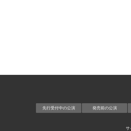
先行受付中の公演
発売前の公演
サ