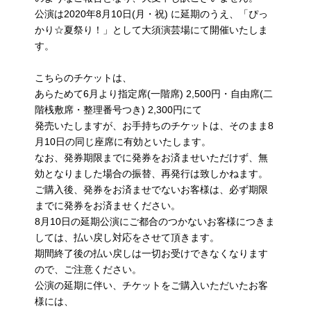
公演は2020年8月10日(月・祝) に延期のうえ、「ぴっ
かり☆夏祭り！」として大須演芸場にて開催いたしま
す。
こちらのチケットは、
あらためて6月より指定席(一階席) 2,500円・自由席(二
階桟敷席・整理番号つき) 2,300円にて
発売いたしますが、お手持ちのチケットは、そのまま8
月10日の同じ座席に有効といたします。
なお、発券期限までに発券をお済ませいただけず、無
効となりました場合の振替、再発行は致しかねます。
ご購入後、発券をお済ませでないお客様は、必ず期限
までに発券をお済ませください。
8月10日の延期公演にご都合のつかないお客様につきま
しては、払い戻し対応をさせて頂きます。
期間終了後の払い戻しは一切お受けできなくなります
ので、ご注意ください。
公演の延期に伴い、チケットをご購入いただいたお客
様には、