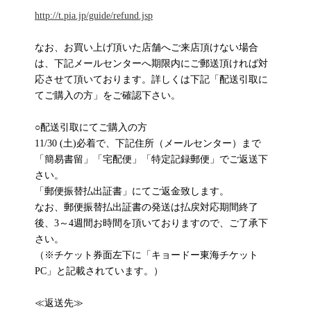
http://t.pia.jp/guide/refund.jsp
なお、お買い上げ頂いた店舗へご来店頂けない場合
は、下記メールセンターへ期限内にご郵送頂ければ対
応させて頂いております。詳しくは下記「配送引取に
てご購入の方」をご確認下さい。
○配送引取にてご購入の方
11/30 (土)必着で、下記住所（メールセンター）まで
「簡易書留」「宅配便」「特定記録郵便」でご返送下
さい。
「郵便振替払出証書」にてご返金致します。
なお、郵便振替払出証書の発送は払戻対応期間終了
後、3～4週間お時間を頂いておりますので、ご了承下
さい。
（※チケット券面左下に「キョードー東海チケット
PC」と記載されています。）
≪返送先≫