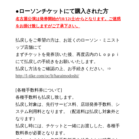
●
ローソンチケットにて購入された方
名古屋公演は発券開始が10/12(土)からとなります。ご迷惑
をお掛け致しますがご了承下さい。
払戻しをご希望の方は、お近くのローソン・ミニスト
ップ店舗にて
まずチケットを発券頂いた後、再度店内のＬｏｐｐｉ
にて払戻しの手続きをお願いいたします。
払戻し方法をご確認の上、お手続きください。⇒
http://l-tike.com/oc/lt/haraimodoshi/
[各種手数料券について]
各種手数料も払戻し致します。
払戻し対象は、先行サービス料、店頭発券手数料、シ
ステム利用料となります。（配送料は払戻し対象外と
なります）
払戻し時には、チケットと一緒にお渡しした、各種手
数料券が必要となります。