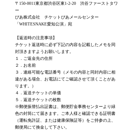
〒150-0011東京都渋谷区東1-2-20 渋谷ファーストタワ
ー
ぴあ株式会社 チケットぴあメールセンター
「WHITESNAKE愛知公演」宛
【返送時の注意事項】
チケット返送時に必ず下記の内容を記載したメモを同
封頂きますようお願いします。
１．ご返金先の住所
２．お名前
３．連絡可能な電話番号（メモの内容と同封内容に相
違がある場合、お電話にてご確認させて頂くことがあ
ります。）
４．返送チケットの単価
５．返送チケットの枚数
※郵便振替払出証書は、郵便貯金事務センターより緑
色の封筒にて届きます。ご本人様と確認できる証明書
（運転免許証、または健康保険証等）をご持参の上、
郵便局にて換金して下さい。