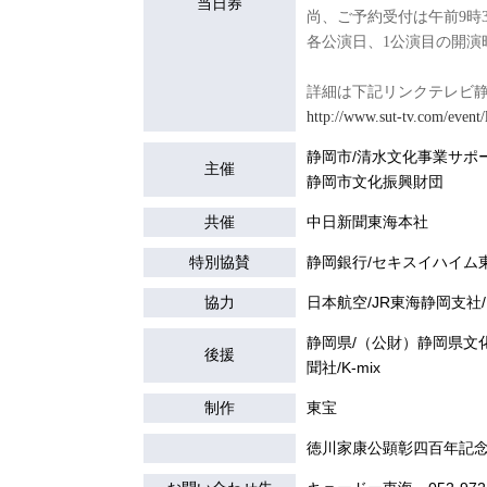
当日券
尚、ご予約受付は午前9時3
各公演日、1公演目の開演
詳細は下記リンクテレビ
http://www.sut-tv.com/event/
静岡市/清水文化事業サポー
主催
静岡市文化振興財団
共催
中日新聞東海本社
特別協賛
静岡銀行/セキスイハイム
協力
日本航空/JR東海静岡支
静岡県/（公財）静岡県文
後援
聞社/K-mix
制作
東宝
徳川家康公顕彰四百年記