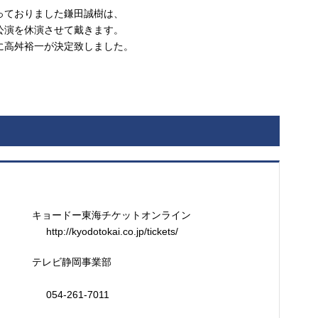
っておりました鎌田誠樹は、
公演を休演させて戴きます。
に高舛裕一が決定致しました。
キョードー東海チケットオンライン
http://kyodotokai.co.jp/tickets/
テレビ静岡事業部
054-261-7011