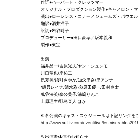
作詞●ハーバート・クレッツマー
オリジナル・プロダクション製作●キャメロン・
演出●ローレンス・コナー／ジェームズ・パウエル
翻訳●酒井洋子
訳詞●岩谷時子
プロデューサー●田口豪孝／坂本義和
製作●東宝
出演
福井晶一/吉原光夫/ヤン・ジュンモ
川口竜也/岸祐二
昆夏美/綿引さやか/知念里奈/里アンナ
/磯貝レイナ/清水彩花/原田優一/田村良太
萬谷法英/森公美子/浦嶋りんこ
上原理生/野島直人 ほか
※各公演のキャストスケジュールは下記リンクを
http://www.sut-tv.com/event/live/lesmiserables2
※出演者休演のお知らせ