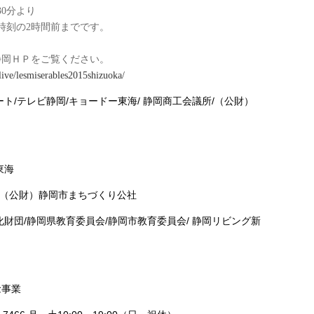
0分より
時刻の2時間前までです。
静岡ＨＰをご覧ください。
live/lesmiserables2015shizuoka/
ト/テレビ静岡/キョードー東海/ 静岡商工会議所/（公財）
東海
社/（公財）静岡市まちづくり公社
化財団/静岡県教育委員会/静岡市教育委員会/ 静岡リビング新
念事業