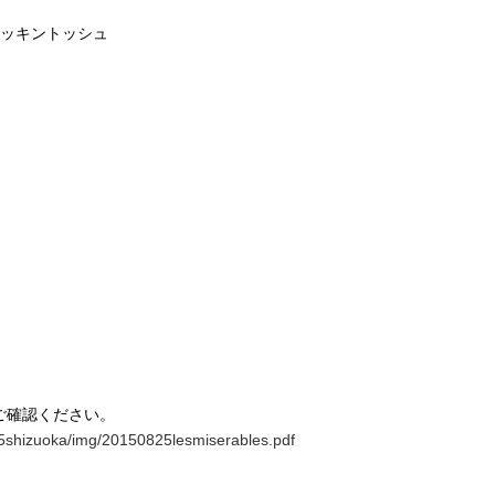
マッキントッシュ
ご確認ください。
015shizuoka/img/20150825lesmiserables.pdf