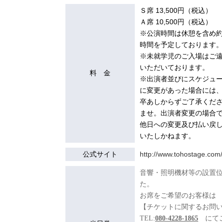
Ｓ席 13,500円（税込）
Ａ席 10,500円（税込）
※公演時間は休憩を含め約
時間を予定しております
※未就学児のご入場はご
いただいております。
料 金
※出演者並びにスケジュ
に変更があった場合には
卒あしからずご了承くだ
ませ。出演者変更の場合
他日への変更及び払い戻
いたしかねます。
公式サイト
http://www.tohostage.com/
音響・照明機材等の設置
た。
お席をご希望のお客様は
【チケットに関するお問
TEL:
080-4228-1865
にてご