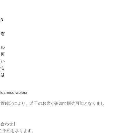
3
。
遠慮
ール
、何
さい
でも
しは
lesmiserables/
位置確定により、若干のお席が追加で販売可能となりまし
い合わせ】
予約を承ります。