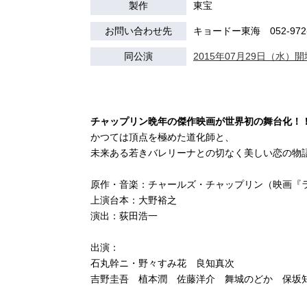
製作
東宝
お問い合わせ先
キョードー東海 052-972-
同公演
2015年07月29日（水）開場
チャップリン晩年の傑作映画が世界初の舞台化！
かつては頂点を極めた道化師と、
未来ある若きバレリーナとの切なく美しい恋の物
原作・音楽：チャールズ・チャップリン（映画『
上演台本：大野裕之
演出：荻田浩一
出演：
石丸幹ニ・野々すみ花 良知真次
吉野圭吾 植本潤 佐藤洋介 舞城のどか 保坂