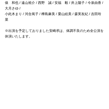
俵 和也 / 遠山裕介 / 西野 誠 / 安福 毅 / 井上陽子 / 今泉由香 /
大月さゆ /
小此木まり / 河合篤子 / 樺島麻美 / 栗山絵美 / 森実友紀 / 吉田玲
菜
※出演を予定しておりました安崎求は、体調不良のため全公演を
休演いたします。