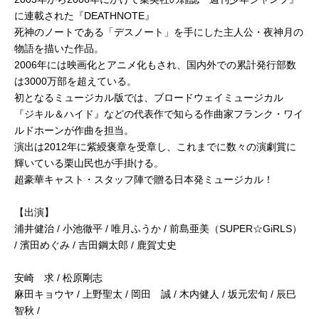
に連載された『DEATHNOTE』
死神のノートである「デスノート」を手にした主人公・夜神月の
物語を描いた作品。
2006年には映画化とアニメ化もされ、国内外での累計発行部数
は3000万部を超えている。
初となるミュージカル版では、ブロードウェイミュージカル
『ジキル＆ハイド』などの代表作で知らる作曲家フランク・ワイ
ルドホーンが作曲を担当。
演出は2012年に紫綬褒章を受章し、これまでに数々の演劇賞に
輝いている栗山民也が手掛ける。
超豪華キャスト・スタッフ陣で贈る日本発ミュージカル！
【出演】
浦井健治 / 小池徹平 / 唯月ふうか / 前島亜美（SUPER☆GiRLS）
/ 濱田めぐみ / 吉田鋼太郎 / 鹿賀丈史
安崎 求 / 松原剛志
麻田キョウヤ / 上野聖太 / 岡田 誠 / 木内健人 / 坂元宏旬 / 辰巳
智秋 /