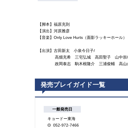
【脚本】福原充則
【演出】河原雅彦
【音楽】Only Love Hurts（面影ラッキーホール）
【出演】古田新太 小泉今日子/
高畑充希 三宅弘城 高田聖子 山中崇/
政岡泰志 駒木根隆介 三浦俊輔 高山の
発売プレイガイド一覧
一般発売日
キョードー東海
052-972-7466