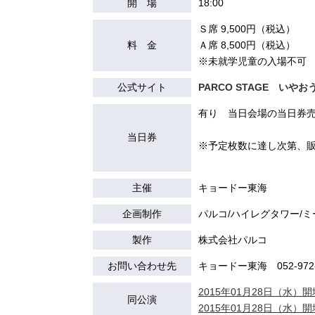
開 場
18:00
Ｓ席 9,500円（税込）
料 金
Ａ席 8,500円（税込）
※未就学児童の入場不可
公式サイト
PARCO STAGE いや
有り 当日会場の当日券売
当日券
※予定枚数に達し次第、
主催
キョードー東海
企画制作
パルコ/ハイレグタワー/
製作
株式会社パルコ
お問い合わせ先
キョードー東海 052-972-
2015年01月28日（水）開場
同公演
2015年01月28日（水）開場