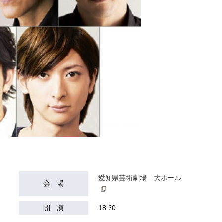
愛知県芸術劇場 大ホール
会 場
開 演
18:30