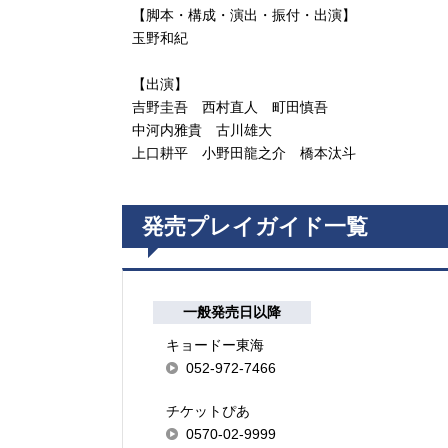
【脚本・構成・演出・振付・出演】
玉野和紀
【出演】
吉野圭吾 西村直人 町田慎吾
中河内雅貴 古川雄大
上口耕平 小野田龍之介 橋本汰斗
発売プレイガイド一覧
一般発売日以降
キョードー東海
052-972-7466
チケットぴあ
0570-02-9999