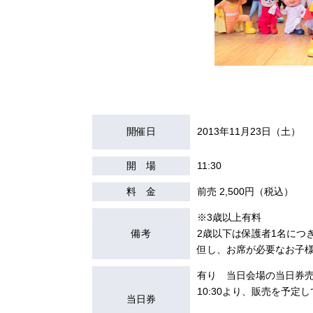
開催日
2013年11月23日（土）
開 場
11:30
料 金
前売 2,500円（税込）
※3歳以上有料
備考
2歳以下は保護者1名につ
但し、お席が必要なお子
有り 当日会場の当日券
10:30より、販売を予定
当日券