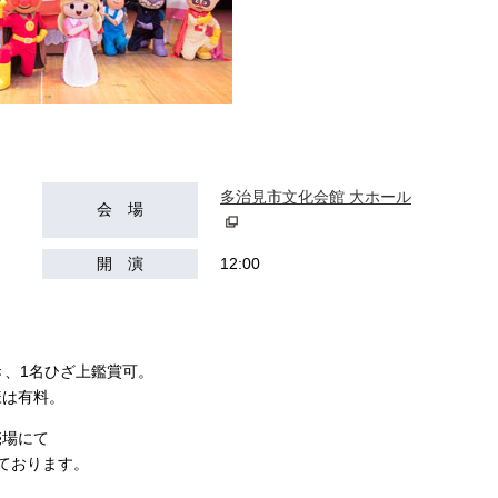
多治見市文化会館 大ホール
会 場
開 演
12:00
き、1名ひざ上鑑賞可。
様は有料。
売場にて
しております。