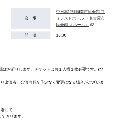
中日本特殊陶業市民会館 フ
会 場
ォレストホール （名古屋市
民会館 大ホール）
開 演
16:30
場はお断りします。チケットはお１人様１枚必要です。(ひ
より出演者、公演内容が予定なく変更になる場合がございま
売場にて
定しております。