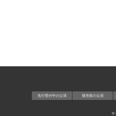
先行受付中の公演
発売前の公演
サ