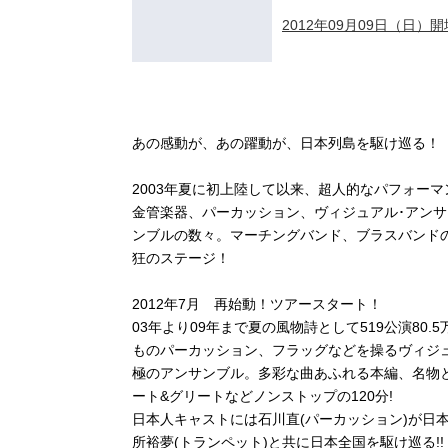
2012年09月09日（日）開場
あの感動が、あの躍動が、日本列島を駆け巡る！
2003年夏に初上陸して以来、超人的なパフォー
金管楽器、パーカッション、ヴィジュアル･アン
ンブルの数々。マーチングバンド、ブラスバンド
狂のステージ！
2012年7月 再始動！ツアースタート！
03年より09年まで夏の風物詩として519公演80
ものパーカッション、フラッグなどを操るヴィジュ
極のアンサンブル。多彩な曲あふれる本編、名物
ート&グリートなどノンストップの120分!
日本人キャストには石川直(パーカッション)が日本
所裕夢(トランペット)と共に日本全国を駆け巡る!!