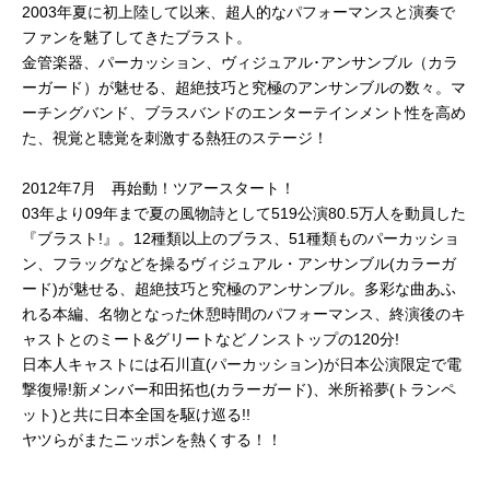
2003年夏に初上陸して以来、超人的なパフォーマンスと演奏で
ファンを魅了してきたブラスト。
金管楽器、パーカッション、ヴィジュアル･アンサンブル（カラ
ーガード）が魅せる、超絶技巧と究極のアンサンブルの数々。マ
ーチングバンド、ブラスバンドのエンターテインメント性を高め
た、視覚と聴覚を刺激する熱狂のステージ！
2012年7月 再始動！ツアースタート！
03年より09年まで夏の風物詩として519公演80.5万人を動員した
『ブラスト!』。12種類以上のブラス、51種類ものパーカッショ
ン、フラッグなどを操るヴィジュアル・アンサンブル(カラーガ
ード)が魅せる、超絶技巧と究極のアンサンブル。多彩な曲あふ
れる本編、名物となった休憩時間のパフォーマンス、終演後のキ
ャストとのミート&グリートなどノンストップの120分!
日本人キャストには石川直(パーカッション)が日本公演限定で電
撃復帰!新メンバー和田拓也(カラーガード)、米所裕夢(トランペ
ット)と共に日本全国を駆け巡る!!
ヤツらがまたニッポンを熱くする！！