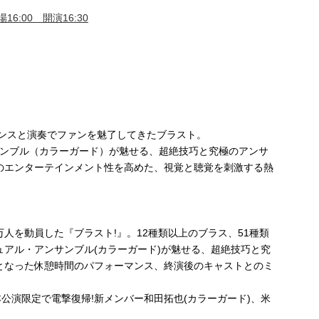
16:00 開演16:30
マンスと演奏でファンを魅了してきたブラスト。
サンブル（カラーガード）が魅せる、超絶技巧と究極のアンサ
のエンターテインメント性を高めた、視覚と聴覚を刺激する熱
.5万人を動員した『ブラスト!』。12種類以上のブラス、51種類
アル・アンサンブル(カラーガード)が魅せる、超絶技巧と究
となった休憩時間のパフォーマンス、終演後のキャストとのミ
公演限定で電撃復帰!新メンバー和田拓也(カラーガード)、米