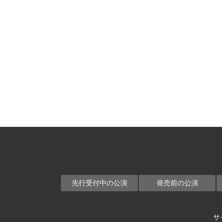
先行受付中の公演
発売前の公演
サ