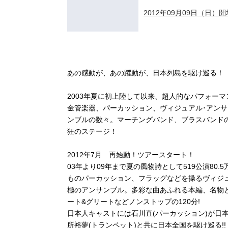
2012年09月09日（日）開場
あの感動が、あの躍動が、日本列島を駆け巡る！
2003年夏に初上陸して以来、超人的なパフォー
金管楽器、パーカッション、ヴィジュアル･アン
ンブルの数々。マーチングバンド、ブラスバンド
狂のステージ！
2012年7月 再始動！ツアースタート！
03年より09年まで夏の風物詩として519公演80
ものパーカッション、フラッグなどを操るヴィジュ
極のアンサンブル。多彩な曲あふれる本編、名物
ート&グリートなどノンストップの120分!
日本人キャストには石川直(パーカッション)が日本
所裕夢(トランペット)と共に日本全国を駆け巡る!!