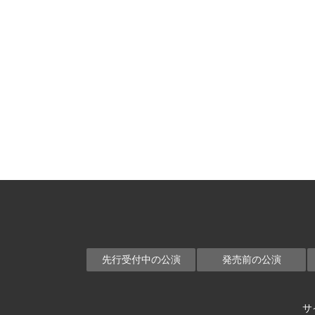
先行受付中の公演
発売前の公演
サ