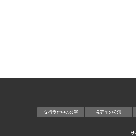
先行受付中の公演
発売前の公演
サ