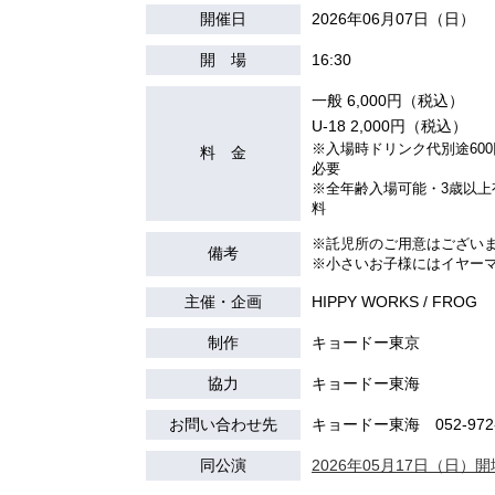
開催日
2026年06月07日（日）
開 場
16:30
一般 6,000円（税込）
U-18 2,000円（税込）
※入場時ドリンク代別途600
料 金
必要
※
全年齢入場可能・
3
歳以上
料
※
託児所のご用意はござい
備考
※
小さいお子様にはイヤー
主催・企画
HIPPY WORKS / FROG
制作
キョードー東京
協力
キョードー東海
お問い合わせ先
キョードー東海 052-972-
同公演
2026年05月17日（日）開場