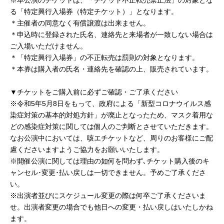
※本公演のチケットは、「チケット不正転売禁止法」の対象とな
る「特定興行入場券（特定チケット）」となります。
＊主催者の同意なく有償譲渡は出来ません。
＊申込時に登録された氏名、連絡先と来場者が一致しない場合は
ご入場いただけません。
＊「特定興行入場券」の不正転売は罰則の対象となります。
＊本券は購入者の氏名・連絡先を確認の上、販売されています。
▼チケットをご購入前に必ずご確認・ご了承ください
※令和5年5月8日をもって、政府による「新型コロナウイルス感
染症対策の基本的対処⽅針」が廃⽌となったため、マスク着用な
どの感染症対策に関しては個⼈のご判断とさせていただきます。
なお公演中においては、咳エチケットなど、周りのお客様にご配
慮くださいますようご協⼒をお願いいたします。
※開催公演に関しては理由の如何を問わず､チケット購入後のキ
ャンセル･変更･払い戻しは一切できません。予めご了承くださ
い。
※出演者並びにスケジュール変更の際は何卒ご了承くださいま
せ。出演者変更の場合でも他日への変更・払い戻しはいたしかね
ます。