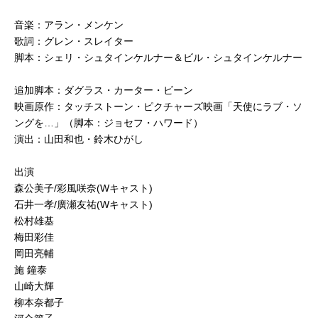
音楽
：
アラン・メンケン
歌詞
：
グレン・スレイター
脚本
：
シェリ・シュタインケルナー＆ビル・シュタインケルナー
追加脚本
：
ダグラス・カーター・ビーン
映画原作
：
タッチストーン・ピクチャーズ映画「天使にラブ・ソ
ングを…」（脚本：ジョセフ・ハワード）
演出
：
山田和也・鈴木ひがし
出演
森公美子/彩風咲奈(Wキャスト)
石井一孝/廣瀬友祐(Wキャスト)
松村雄基
梅田彩佳
岡田亮輔
施 鐘泰
山崎大輝
柳本奈都子