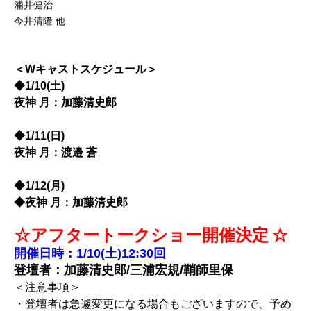
浦井健治
今井清隆 他
＜Wキャストスケジュール＞
◆1/10(土)
夜神 月：加藤清史郎
◆1/11(日)
夜神 月：渡邉 蒼
◆1/12(月)
◆夜神 月：加藤清史郎
☆アフタートークショー開催決定
☆
開催日時：1/10(土)12:30回
登壇者：加藤清史郎/三浦宏規/鞘師里保
＜注意事項＞
・登壇者は急遽変更になる場合もございますので、予め