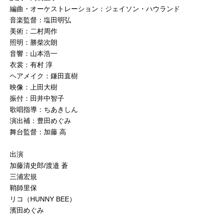
編曲・オーケストレーション：ジェイソン・ハウランド
音楽監督：塩田明弘
美術：二村周作
照明：勝柴次朗
音響：山本浩一
衣裳：有村 淳
ヘアメイク：鎌田直樹
映像：上田大樹
振付：田井中智子
歌唱指導：ちあきしん
演出補：豊田めぐみ
舞台監督：加藤 高
出演
加藤清史郎/渡邉 蒼
三浦宏規
鞘師里保
リコ（HUNNY BEE）
濱田めぐみ