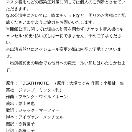
マスク着用などの感染症対策に関しては個⼈のご判断とさせてい
ただきます。
なお公演中においては、咳エチケットなど、周りのお客様にご配
慮くださいますようご協⼒をお願いいたします。
※開催公演に関しては理由の如何を問わず､チケット購入後のキ
ャンセル･変更･払い戻しは一切できません。予めご了承くださ
い。
※出演者並びにスケジュール変更の際は何卒ご了承くださいま
せ。
出演者変更の場合でも他日への変更・払い戻しはいたしかねま
す。
原作：「DEATH NOTE」（原作：大場つぐみ 作画：小畑健 集
英社 ジャンプコミックス刊）
作曲：フランク・ワイルドホーン
演出：栗山民也
歌詞：ジャック・マーフィー
脚本：アイヴァン・メンチェル
翻訳：徐賀世子
訳詞：高橋亜子