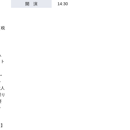
開 演
14:30
）
）
（税
入
ット
→
必
大人
限り
要
で
項】