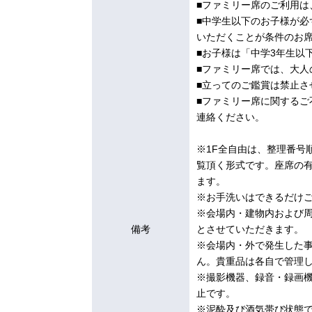
■ファミリー席のご利用は
■中学生以下のお子様が必
いただくことが条件のお
■お子様は「中学3年生以
■ファミリー席では、大人
■立ってのご鑑賞は禁止さ
■ファミリー席に関する
連絡ください。
※1F全自由は、整理番号
覧頂く形式です。座席の
ます。
※お手洗いはできるだけ
※会場内・建物内および
備考
とさせていただきます。
※会場内・外で発生した
ん。貴重品は各自で管理
※撮影機器、録音・録画
止です。
※泥酔及び酒気帯び状態