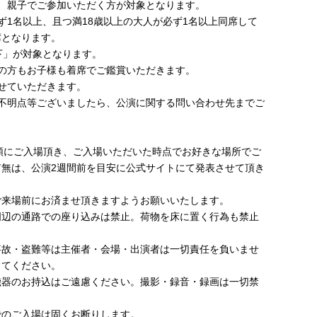
、親子でご参加いただく方が対象となります。
ず1名以上、且つ満18歳以上の大人が必ず1名以上同席して
席となります。
下」が対象となります。
の方もお子様も着席でご鑑賞いただきます。
せていただきます。
ご不明点等ございましたら、公演に関する問い合わせ先までご
順にご入場頂き、ご入場いただいた時点でお好きな場所でご
有無は、公演2週間前を目安に公式サイトにて発表させて頂き
ご来場前にお済ませ頂きますようお願いいたします。
周辺の通路での座り込みは禁止。荷物を床に置く行為も禁止
事故・盗難等は主催者・会場・出演者は一切責任を負いませ
してください。
機器のお持込はご遠慮ください。撮影・録音・録画は一切禁
でのご入場は固くお断りします。