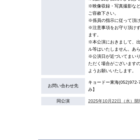
※映像収録・写真撮影な
ご容赦下さい。
※係員の指示に従って頂
※注意事項をお守り頂け
ます。
※本公演におきまして、
ル等はいたしません。あ
※公演日が近づいてまい
ただく場合がございます
ようお願いいたします。
キョードー東海(052)972-7
お問い合わせ先
み】
同公演
2025年10月22日（水）開場