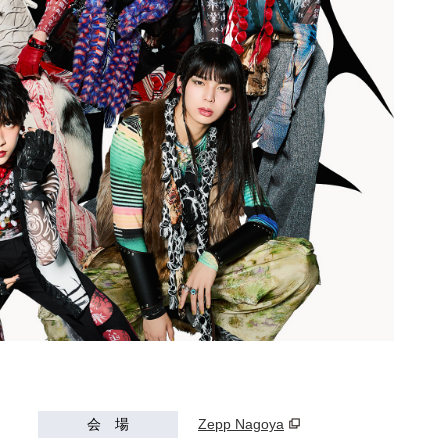
会 場
Zepp Nagoya