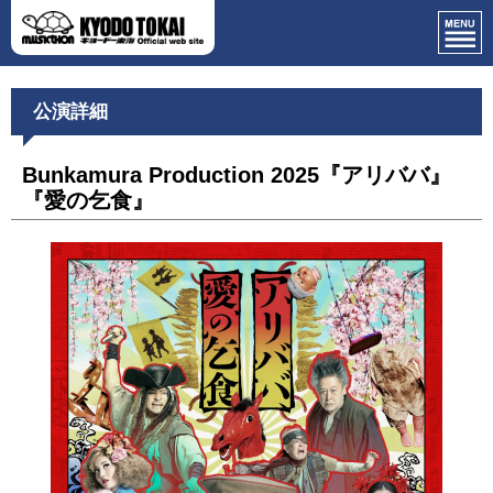
公演詳細
Bunkamura Production 2025『アリババ』
『愛の乞食』