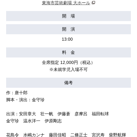
東海市芸術劇場 大ホール
開 場
開 演
13:00
料 金
全席指定 12,000円（税込）
※未就学児入場不可
備考
作：唐十郎
脚本・演出：金守珍
出演：安田章大 壮一帆 伊藤蒼 彦摩呂 福田転球
金守珍 温水洋一 伊原剛志
花島令 水嶋カンナ 藤田佳昭 二條正士 宮沢寿 柴野航輝