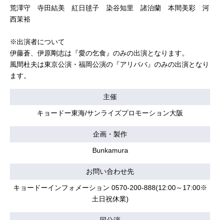
荒澤守 寺田結美 紅日毬子 染谷知里 諸治蘭 本間美彩 河
西茉裕
※出演者について
伊藤蒼、伊原剛志は『愛の乞食』のみの出演となります。
風間杜夫は東京公演・福岡公演の『アリババ』のみの出演となり
ます。
主催
キョードー東海/サンライズプロモーション大阪
企画・製作
Bunkamura
お問い合わせ先
キョードーインフォメーション 0570-200-888(12:00～17:00※
土日祝休業)