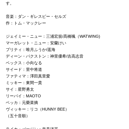
す。
音楽：ダン・ギレスピー・セルズ
作：トム・マックレー
ジェイミー・ニュー：三浦宏規/髙橋颯（WATWING)
マーガレット・ニュー：安蘭けい
プリティ：唯月ふうか/遥海
ディーン・パクストン：神里優希/吉高志音
ベックス：小向なる
サイード：里中将道
ファティマ：澤田真里愛
ミッキー：東間一貴
サイ：星野勇太
リーバイ：MAOTO
ベッカ：元榮菜摘
ヴィッキー：リコ（HUNNY BEE）
（五十音順）
ライカ・バージン：泉見洋平