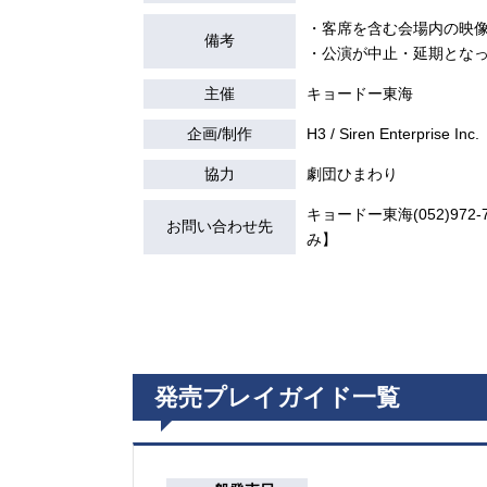
・客席を含む会場内の映
備考
・公演が中止・延期とな
主催
キョードー東海
企画/制作
H3 / Siren Enterprise Inc.
協力
劇団ひまわり
キョードー東海(052)972-7
お問い合わせ先
み】
発売プレイガイド一覧