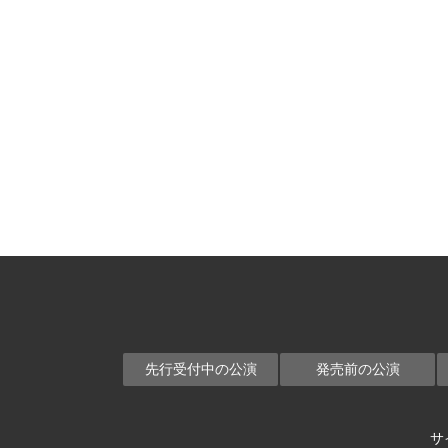
先行受付中の公演
発売前の公演
サ