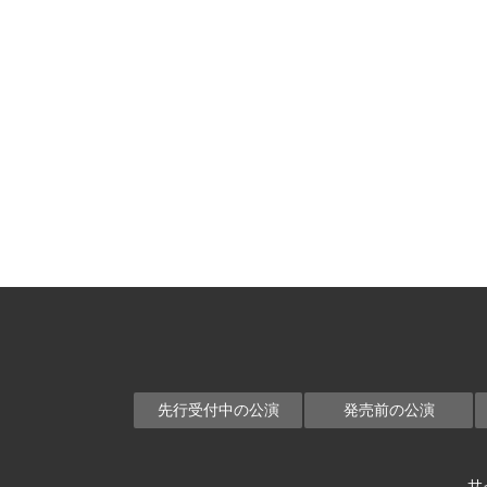
先行受付中の公演
発売前の公演
サ