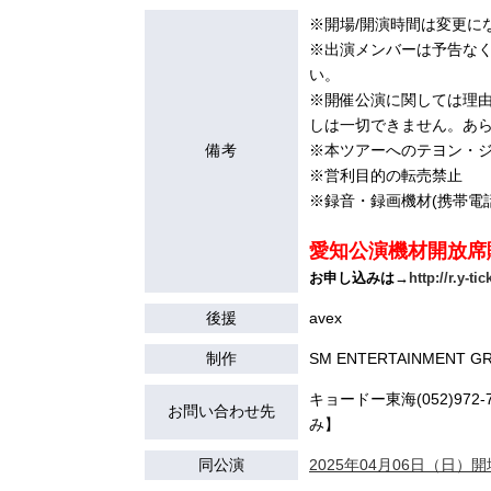
※開場/開演時間は変更に
※出演メンバーは予告な
い。
※開催公演に関しては理由
しは一切できません。あ
備考
※本ツアーへのテヨン・
※営利目的の転売禁止
※録音・録画機材(携帯電
愛知公演機材開放席
お申し込みは→
http://r.y-t
後援
avex
制作
SM ENTERTAINMENT GROU
キョードー東海(052)972-7
お問い合わせ先
み】
同公演
2025年04月06日（日）開場