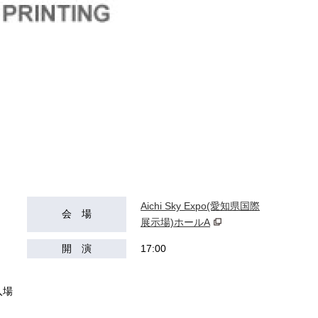
Aichi Sky Expo(愛知県国際
会 場
展示場)ホールA
開 演
17:00
）
⼊場